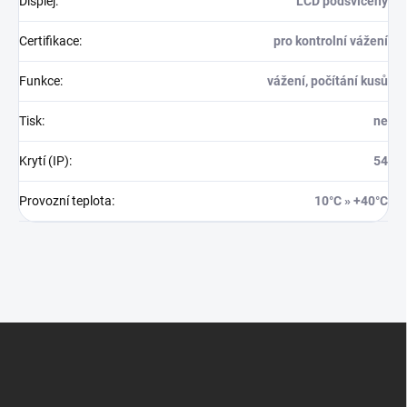
Displej
:
LCD podsvícený
Certifikace
:
pro kontrolní vážení
Funkce
:
vážení, počítání kusů
Tisk
:
ne
Krytí (IP)
:
54
Provozní teplota
:
10°C » +40°C
Z
á
p
a