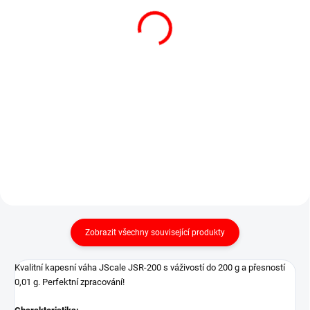
0,01 g
/ 1 g, O 114mm
kompaktní kapesní váha
kvalitní digitální váha
600 Kč
1 030 Kč
726 Kč včetně DPH
1 246 Kč včetně DPH
Do košíku
Do košíku
Malá digitální váha se skvělým...
Spolehlivá váha pro nejen do
kuchyně.
Zobrazit všechny související produkty
Kvalitní kapesní váha JScale JSR-200 s váživostí do 200 g a přesností
0,01 g. Perfektní zpracování!