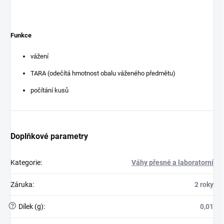
Funkce
vážení
TARA (odečítá hmotnost obalu váženého předmětu)
počítání kusů
Doplňkové parametry
Kategorie
:
Váhy přesné a laboratorní
Záruka
:
2 roky
?
Dílek (g)
:
0,01