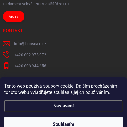
Parlament schválil start další fáze EET
Archiv
KONTAKT
info
@
leonscale.cz
+420 602 975 972
+420 606 944 656
Tento web používá soubory cookie. Dalším procházením
Partner webu
tohoto webu vyjadřujete souhlas s jejich používáním.
Nastavení
Copyright 2026
Pokladny-vahy.cz
. Všechna práva vyhrazena.
Souhlasím