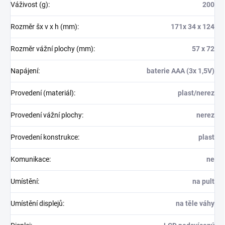
Váživost (g)
:
200
Rozměr šx v x h (mm)
:
171x 34 x 124
Rozměr vážní plochy (mm)
:
57 x 72
Napájení
:
baterie AAA (3x 1,5V)
Provedení (materiál)
:
plast/nerez
Provedení vážní plochy
:
nerez
Provedení konstrukce
:
plast
Komunikace
:
ne
Umístění
:
na pult
Umístění displejů
:
na těle váhy