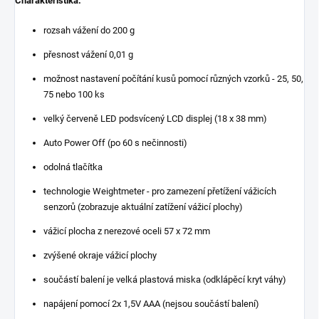
Charakteristika:
rozsah vážení do 200 g
přesnost vážení 0,01 g
možnost nastavení počítání kusů pomocí různých vzorků - 25, 50,
75 nebo 100 ks
velký červeně LED podsvícený LCD displej (18 x 38 mm)
Auto Power Off (po 60 s nečinnosti)
odolná tlačítka
technologie Weightmeter - pro zamezení přetížení vážicích
senzorů (zobrazuje aktuální zatížení vážicí plochy)
vážicí plocha z nerezové oceli 57 x 72 mm
zvýšené okraje vážicí plochy
součástí balení je velká plastová miska (odklápěcí kryt váhy)
napájení pomocí 2x 1,5V AAA (nejsou součástí balení)