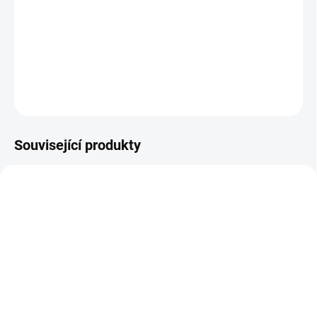
Malá digitální váha se skvělým poměrem ceny a kvality.
DETAILNÍ INFORMACE
ZEPTAT SE
Související produkty
SKLADEM
SKLADEM
JScale JSR-50 do 50g /
JScale JT2-5000 do 5kg