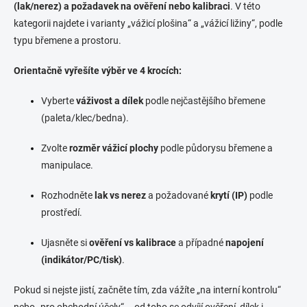
y
(lak/nerez) a požadavek na ověření nebo kalibraci
. V této
v
kategorii najdete i varianty „vážicí plošina“ a „vážicí ližiny“, podle
ý
p
typu břemene a prostoru.
i
s
Orientačně vyřešíte výběr ve 4 krocích:
u
Vyberte
váživost a dílek
podle nejčastějšího břemene
(paleta/klec/bedna).
Zvolte
rozměr vážicí plochy
podle půdorysu břemene a
manipulace.
Rozhodněte
lak vs nerez
a požadované
krytí (IP)
podle
prostředí.
Ujasněte si
ověření vs kalibrace
a případné
napojení
(indikátor/PC/tisk)
.
Pokud si nejste jistí, začněte tím, zda vážíte „na interní kontrolu“