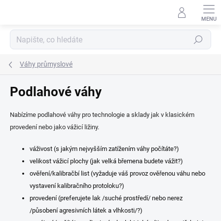
Přejít
na
obsah
Hledat
Váhy průmyslové
Podlahové váhy
Nabízíme podlahové váhy pro technologie a sklady jak v klasickém
provedení nebo jako vážicí ližiny.
váživost (s jakým nejvyšším zatížením váhy počítáte?)
velikost vážicí plochy (jak velká břemena budete vážit?)
ověření/kalibračbí list (vyžaduje váš provoz ověřenou váhu nebo
vystavení kalibračního protoloku?)
provedení (preferujete lak /suché prostředí/ nebo nerez
/působení agresivních látek a vlhkosti/?)