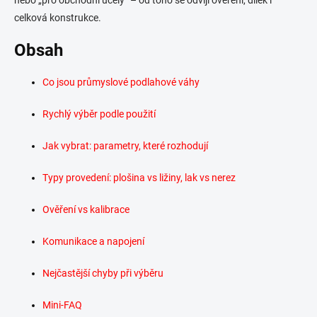
nebo „pro obchodní účely“ – od toho se odvíjí ověření, dílek i
celková konstrukce.
Obsah
Co jsou průmyslové podlahové váhy
Rychlý výběr podle použití
Jak vybrat: parametry, které rozhodují
Typy provedení: plošina vs ližiny, lak vs nerez
Ověření vs kalibrace
Komunikace a napojení
Nejčastější chyby při výběru
Mini-FAQ