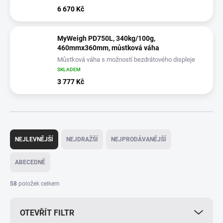
6 670 Kč
MyWeigh PD750L, 340kg/100g,
460mmx360mm, můstková váha
Můstková váha s možností bezdrátového displeje
(Bluetooth připojení)
SKLADEM
3 777 Kč
Ř
a
NEJLEVNĚJŠÍ
NEJDRAŽŠÍ
NEJPRODÁVANĚJŠÍ
z
e
ABECEDNĚ
n
í
58
položek celkem
p
r
OTEVŘÍT FILTR
o