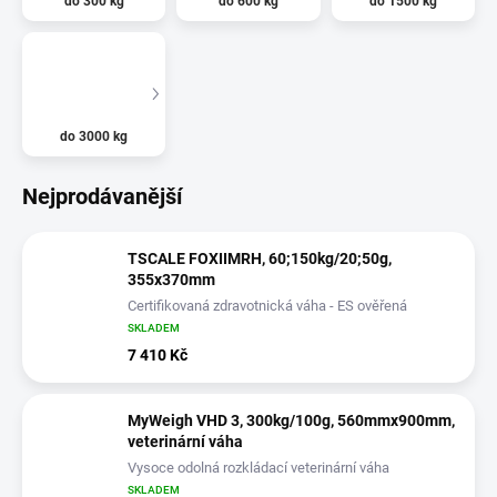
do 300 kg
do 600 kg
do 1500 kg
do 3000 kg
Nejprodávanější
TSCALE FOXIIMRH, 60;150kg/20;50g,
355x370mm
Certifikovaná zdravotnická váha - ES ověřená
SKLADEM
7 410 Kč
MyWeigh VHD 3, 300kg/100g, 560mmx900mm,
veterinární váha
Vysoce odolná rozkládací veterinární váha
SKLADEM