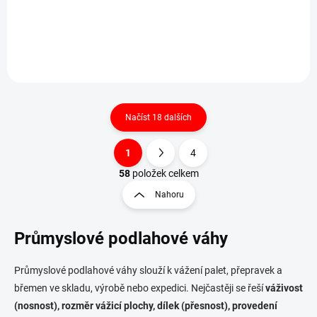
Váha na včelí úly 1T5050LN-RWP do 150kg
Načíst 18 dalších
1
4
O
S
v
t
58
položek celkem
l
r
Nahoru
á
á
d
n
a
Průmyslové podlahové váhy
k
c
o
í
p
v
Průmyslové podlahové váhy slouží k vážení palet, přepravek a
r
á
břemen ve skladu, výrobě nebo expedici. Nejčastěji se řeší
váživost
v
n
k
(nosnost), rozměr vážicí plochy, dílek (přesnost), provedení
í