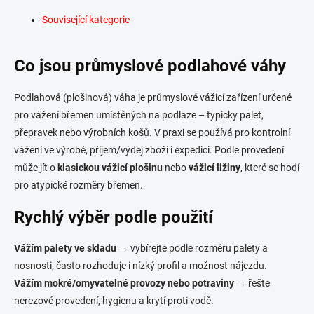
Související kategorie
Co jsou průmyslové podlahové váhy
Podlahová (plošinová) váha je průmyslové vážicí zařízení určené
pro vážení břemen umístěných na podlaze – typicky palet,
přepravek nebo výrobních košů. V praxi se používá pro kontrolní
vážení ve výrobě, příjem/výdej zboží i expedici. Podle provedení
může jít o
klasickou vážicí plošinu
nebo
vážicí ližiny
, které se hodí
pro atypické rozměry břemen.
Rychlý výběr podle použití
Vážím palety ve skladu
→ vybírejte podle rozměru palety a
nosnosti; často rozhoduje i nízký profil a možnost nájezdu.
Vážím mokré/omyvatelné provozy nebo potraviny
→ řešte
nerezové provedení, hygienu a krytí proti vodě.