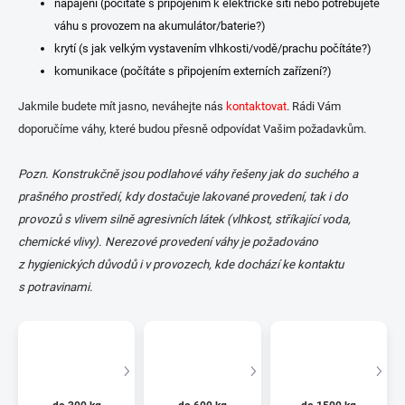
napájení (počítáte s připojením k elektrické síti nebo potřebujete
váhu s provozem na akumulátor/baterie?)
krytí (s jak velkým vystavením vlhkosti/vodě/prachu počítáte?)
komunikace (počítáte s připojením externích zařízení?)
Jakmile budete mít jasno, neváhejte nás
kontaktovat
. Rádi Vám
doporučíme váhy, které budou přesně odpovídat Vašim požadavkům.
Pozn. Konstrukčně jsou podlahové váhy řešeny jak do suchého a
prašného prostředí, kdy dostačuje lakované provedení, tak i do
provozů s vlivem silně agresivních látek (vlhkost, stříkající voda,
chemické vlivy). Nerezové provedení váhy je požadováno
z hygienických důvodů i v provozech, kde dochází ke kontaktu
s potravinami.