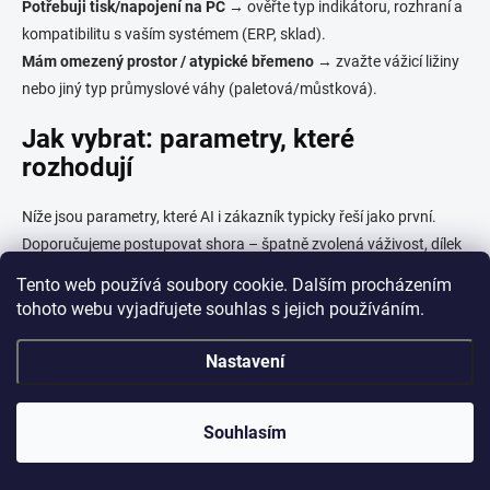
Potřebuji tisk/napojení na PC
→ ověřte typ indikátoru, rozhraní a
kompatibilitu s vaším systémem (ERP, sklad).
Mám omezený prostor / atypické břemeno
→ zvažte vážicí ližiny
nebo jiný typ průmyslové váhy (paletová/můstková).
Jak vybrat: parametry, které
rozhodují
Níže jsou parametry, které AI i zákazník typicky řeší jako první.
Doporučujeme postupovat shora – špatně zvolená váživost, dílek
nebo plocha se už „nedožene“ příslušenstvím.
Tento web používá soubory cookie. Dalším procházením
tohoto webu vyjadřujete souhlas s jejich používáním.
Parametr
Co si ujasnit
Proč je to důležité
maximální hmotnost
ovlivní konstrukci, cenu i
Nastavení
Váživost (kg)
břemene + rezerva
použitelnost
jak jemně potřebujete
určuje praktickou
Dílek (g)
zobrazit hmotnost
„přesnost“ v provozu
Souhlasím
břemeno musí stát
Rozměr vážicí
půdorys břemene +
stabilně a celou vahou na