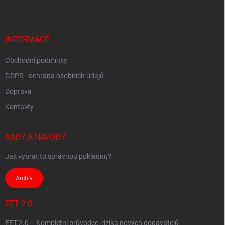
p
a
t
í
INFORMACE
Obchodní podmínky
GDPR - ochrana osobních údajů
Doprava
Kontakty
RADY A NÁVODY
Jak vybrat tu správnou pokladnu?
Archiv
EET 2.0
EET 2.0 – Kompletní průvodce, rizika nových dodavatelů