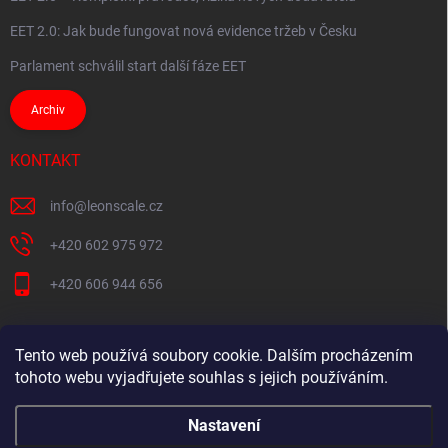
EET 2.0: Jak bude fungovat nová evidence tržeb v Česku
Parlament schválil start další fáze EET
Archiv
KONTAKT
info
@
leonscale.cz
+420 602 975 972
+420 606 944 656
Tento web používá soubory cookie. Dalším procházením
Partner webu
tohoto webu vyjadřujete souhlas s jejich používáním.
Nastavení