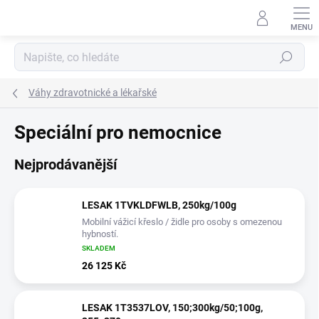
Přejít
na
obsah
Hledat
Váhy zdravotnické a lékařské
Speciální pro nemocnice
Nejprodávanější
LESAK 1TVKLDFWLB, 250kg/100g
Mobilní vážicí křeslo / židle pro osoby s omezenou
hybností.
SKLADEM
26 125 Kč
LESAK 1T3537LOV, 150;300kg/50;100g,