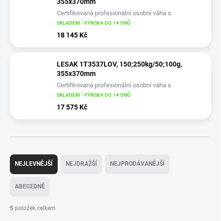
355x370mm
Certifikovaná profesionální osobní váha s
výškoměrem pro vážení osob
SKLADEM - VÝROBA DO 14 DNŮ
18 145 Kč
LESAK 1T3537LOV, 150;250kg/50;100g,
355x370mm
Certifikovaná profesionální osobní váha s
výškoměrem pro vážení osob
SKLADEM - VÝROBA DO 14 DNŮ
17 575 Kč
Ř
a
NEJLEVNĚJŠÍ
NEJDRAŽŠÍ
NEJPRODÁVANĚJŠÍ
z
e
ABECEDNĚ
n
í
5
položek celkem
p