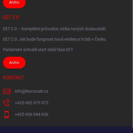
Archiv
EET 2.0
EET 2.0 – Kompletní průvodce, rizika nových dodavatelů
EET 2.0: Jak bude fungovat nová evidence tržeb v Česku
Parlament schválil start další fáze EET
Archiv
KONTAKT
info
@
leonscale.cz
+420 602 975 972
+420 606 944 656