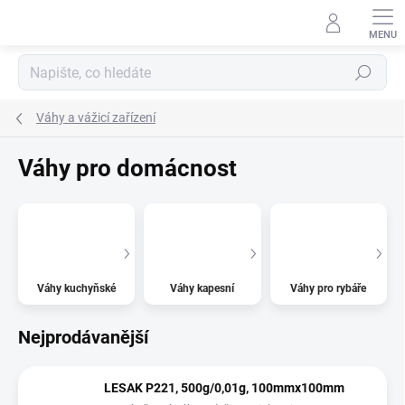
Přejít
na
obsah
Hledat
Váhy a vážicí zařízení
Váhy pro domácnost
Váhy kuchyňské
Váhy kapesní
Váhy pro rybáře
Nejprodávanější
LESAK P221, 500g/0,01g, 100mmx100mm