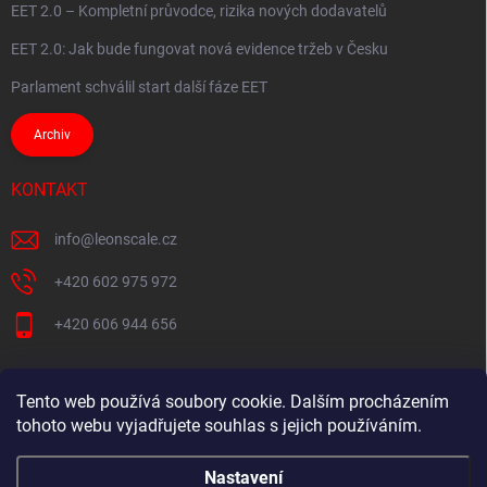
EET 2.0 – Kompletní průvodce, rizika nových dodavatelů
EET 2.0: Jak bude fungovat nová evidence tržeb v Česku
Parlament schválil start další fáze EET
Archiv
KONTAKT
info
@
leonscale.cz
+420 602 975 972
+420 606 944 656
Tento web používá soubory cookie. Dalším procházením
Partner webu
tohoto webu vyjadřujete souhlas s jejich používáním.
Nastavení