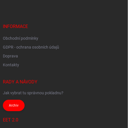
á
p
p
i
s
a
u
t
í
INFORMACE
Obchodní podmínky
GDPR - ochrana osobních údajů
Doprava
Kontakty
RADY A NÁVODY
Jak vybrat tu správnou pokladnu?
Archiv
EET 2.0