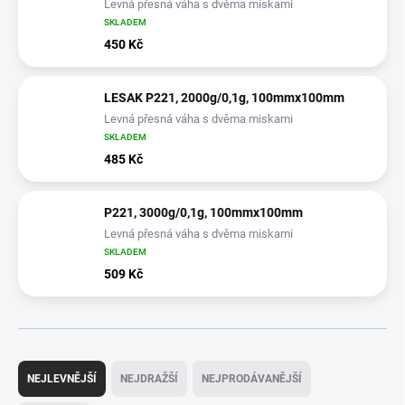
Levná přesná váha s dvěma miskami
SKLADEM
450 Kč
LESAK P221, 2000g/0,1g, 100mmx100mm
Levná přesná váha s dvěma miskami
SKLADEM
485 Kč
P221, 3000g/0,1g, 100mmx100mm
Levná přesná váha s dvěma miskami
SKLADEM
509 Kč
Ř
a
NEJLEVNĚJŠÍ
NEJDRAŽŠÍ
NEJPRODÁVANĚJŠÍ
z