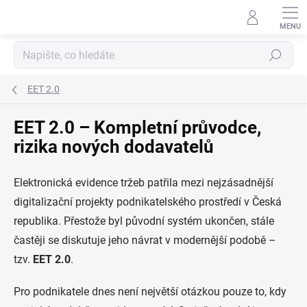
Přejít
na
obsah
Hledat
EET 2.0
EET 2.0 – Kompletní průvodce,
rizika nových dodavatelů
Elektronická evidence tržeb patřila mezi nejzásadnější
digitalizační projekty podnikatelského prostředí v
Česká
republika
. Přestože byl původní systém ukončen, stále
častěji se diskutuje jeho návrat v modernější podobě –
tzv.
EET 2.0
.
Pro podnikatele dnes není největší otázkou pouze to, kdy