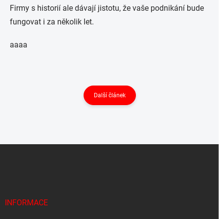
Firmy s historií ale dávají jistotu, že vaše podnikání bude
fungovat i za několik let.
aaaa
Další článek
Z
á
p
a
t
í
INFORMACE