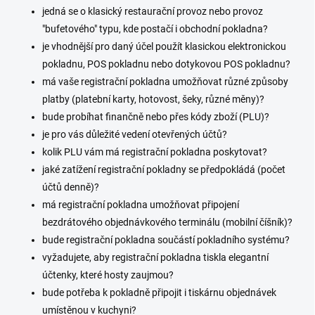
í
jedná se o klasický restaurační provoz nebo provoz
p
"bufetového" typu, kde postačí i obchodní pokladna?
r
je vhodnější pro daný účel použít klasickou elektronickou
v
k
pokladnu, POS pokladnu nebo dotykovou POS pokladnu?
y
má vaše registrační pokladna umožňovat různé způsoby
v
platby (platební karty, hotovost, šeky, různé měny)?
ý
p
bude probíhat finančně nebo přes kódy zboží (PLU)?
i
je pro vás důležité vedení otevřených účtů?
s
kolik PLU vám má registrační pokladna poskytovat?
u
jaké zatížení registrační pokladny se předpokládá (počet
účtů denně)?
má registrační pokladna umožňovat připojení
bezdrátového objednávkového terminálu (mobilní číšník)?
bude registrační pokladna součástí pokladního systému?
vyžadujete, aby registrační pokladna tiskla elegantní
účtenky, které hosty zaujmou?
bude potřeba k pokladně připojit i tiskárnu objednávek
umístěnou v kuchyni?