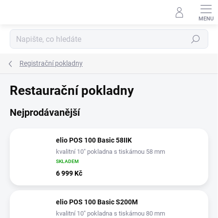
Přejít
na
obsah
Hledat
Registrační pokladny
Restaurační pokladny
Nejprodávanější
elio POS 100 Basic 58IIK
kvalitní 10" pokladna s tiskárnou 58 mm
SKLADEM
6 999 Kč
elio POS 100 Basic S200M
kvalitní 10" pokladna s tiskárnou 80 mm