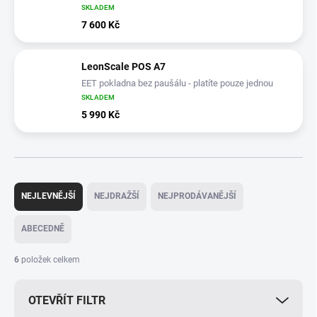
SKLADEM
7 600 Kč
LeonScale POS A7
EET pokladna bez paušálu - platíte pouze jednou
SKLADEM
5 990 Kč
Ř
a
NEJLEVNĚJŠÍ
NEJDRAŽŠÍ
NEJPRODÁVANĚJŠÍ
z
e
ABECEDNĚ
n
í
6
položek celkem
p
r
OTEVŘÍT FILTR
o