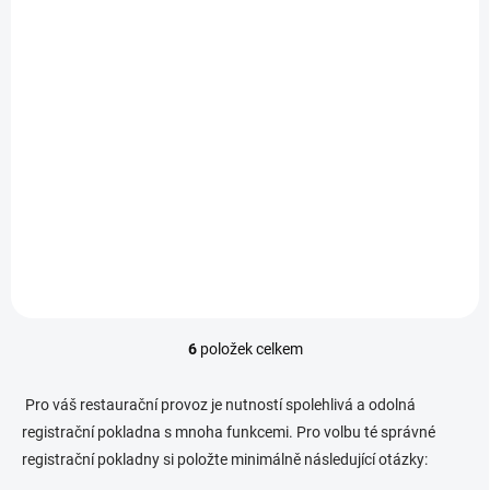
SKLADEM
Quorion QMP 6264, 2xRS/USB/LAN
tlačítková registrační pokladna
14 900 Kč
/ ks
Do košíku
18 029 Kč včetně DPH
Pokladna Quorion QMP 6264 je moderní...
6
položek celkem
O
v
l
Pro váš restaurační provoz je nutností spolehlivá a odolná
á
registrační pokladna s mnoha funkcemi. Pro volbu té správné
d
registrační pokladny si položte minimálně následující otázky:
a
c