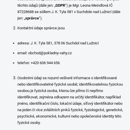
těchto údajů (dále jen: „
GDPR
”) je Mgr. Leona Meindlová IČ
87228688 se sídlem J. K. Tyla 581 v Suchdole nad Lužnicí (dále
jen: „
správce
“).
Kontaktní údaje správce jsou
adresa: J. K. Tyla 581, 378 06 Suchdol nad Lužnicí
email: obchod@pokladny-vahy.cz
telefon: +420 606 944 656
Osobními údaji se rozumí veškeré informace o identifikované
nebo identifikovatelné fyzické osobě; identifikovatelnou fyzickou
osobou je fyzická osoba, kterou lze přímo či nepřímo
identifikovat, zejména odkazem na určitý identifikátor, například
jméno, identifikační číslo, lokační údaje, síťový identifikátor nebo
na jeden či více zvláštních prvků fyzické, fyziologické, genetické,
psychické, ekonomické, kulturní nebo společenské identity této
fyzické osoby.