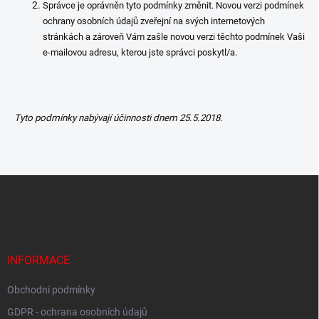
Správce je oprávněn tyto podmínky změnit. Novou verzi podmínek
ochrany osobních údajů zveřejní na svých internetových
stránkách a zároveň Vám zašle novou verzi těchto podmínek Vaši
e-mailovou adresu, kterou jste správci poskytl/a.
Tyto podmínky nabývají účinnosti dnem 25.5.2018.
Z
á
p
a
t
í
INFORMACE
Obchodní podmínky
GDPR - ochrana osobních údajů