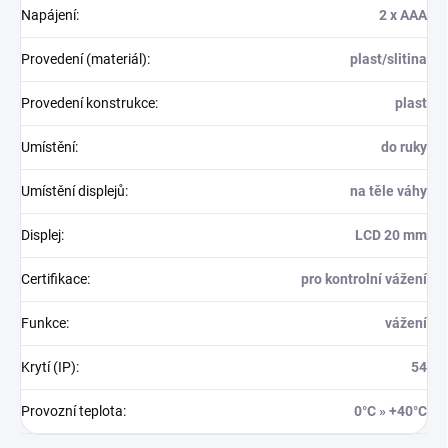
Napájení
:
2 x AAA
Provedení (materiál)
:
plast/slitina
Provedení konstrukce
:
plast
Umístění
:
do ruky
Umístění displejů
:
na těle váhy
Displej
:
LCD 20 mm
Certifikace
:
pro kontrolní vážení
Funkce
:
vážení
Krytí (IP)
:
54
Provozní teplota
:
0°C » +40°C