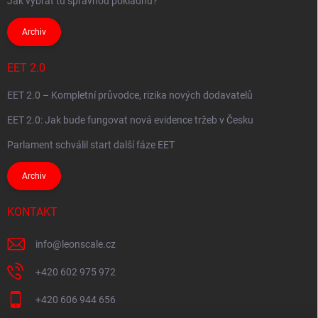
Jak vybrat tu správnou pokladnu?
Archiv
EET 2.0
EET 2.0 – Kompletní průvodce, rizika nových dodavatelů
EET 2.0: Jak bude fungovat nová evidence tržeb v Česku
Parlament schválil start další fáze EET
Archiv
KONTAKT
info
@
leonscale.cz
+420 602 975 972
+420 606 944 656