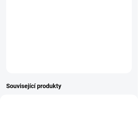
cena:
−
+
Přidat do košíku
Jednoduchá závěsná ruční váha do 50 kg, vhodná zejména pro
rybáře.
DETAILNÍ INFORMACE
ZEPTAT SE
Související produkty
ZDARMA