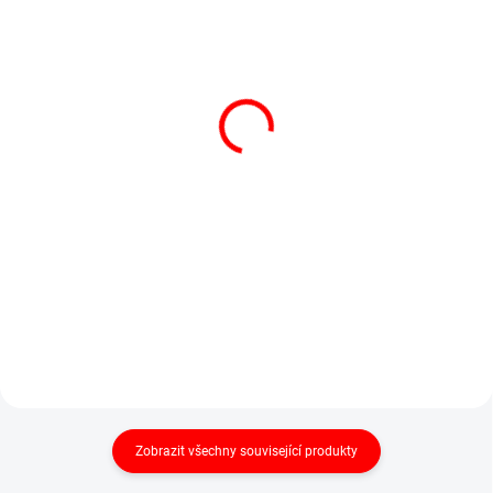
SKLADEM
SKLADEM
HTSE OCS-S-500,
WH-C200, 200kg/100g,
500kg/200g
černo-stříbrná
Robustní závěsná jeřábová
digitální závěsná váha
váha nejen pro myslivce
4 180 Kč
770 Kč
5 058 Kč včetně DPH
932 Kč včetně DPH
Do košíku
Do košíku
Robustní závěsná jeřábová váha
Jednoduchá závěsná váha se
do 500...
základními...
Zobrazit všechny související produkty