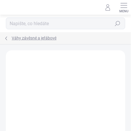
Přejít
na
obsah
Hledat
Váhy závěsné a jeřábové
ZNAČKA:
WEIHENG