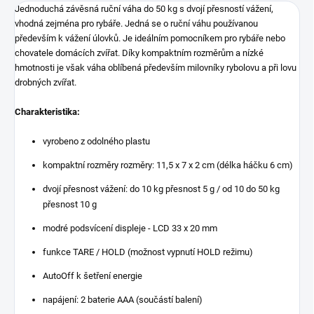
Jednoduchá závěsná ruční váha do 50 kg s dvojí přesností vážení,
vhodná zejména pro rybáře. Jedná se o ruční váhu používanou
především k vážení úlovků. Je ideálním pomocníkem pro rybáře nebo
chovatele domácích zvířat. Díky kompaktním rozměrům a nízké
hmotnosti je však váha oblíbená především milovníky rybolovu a při lovu
drobných zvířat.
Charakteristika:
vyrobeno z odolného plastu
kompaktní rozměry rozměry: 11,5 x 7 x 2 cm (délka háčku 6 cm)
dvojí přesnost vážení: do 10 kg přesnost 5 g / od 10 do 50 kg
přesnost 10 g
modré podsvícení displeje - LCD 33 x 20 mm
funkce TARE /
HOLD (možnost vypnutí HOLD režimu)
AutoOff k šetření energie
napájení: 2 baterie AAA (součástí balení)