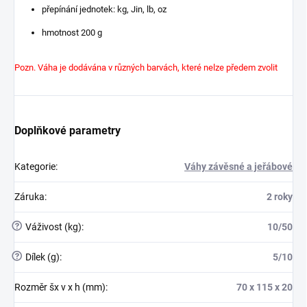
přepínání jednotek: kg, Jin, lb, oz
hmotnost 200 g
Pozn. Váha je dodávána v různých barvách, které nelze předem zvolit
Doplňkové parametry
Kategorie
:
Váhy závěsné a jeřábové
Záruka
:
2 roky
?
Váživost (kg)
:
10/50
?
Dílek (g)
:
5/10
Rozměr šx v x h (mm)
:
70 x 115 x 20