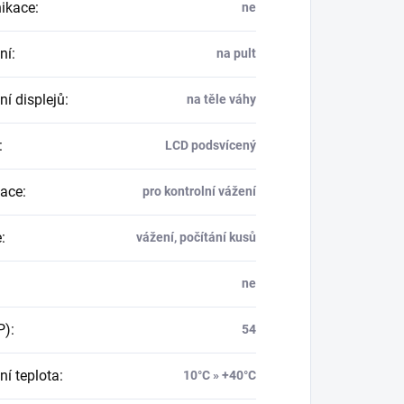
ikace
:
ne
ní
:
na pult
ní displejů
:
na těle váhy
:
LCD podsvícený
kace
:
pro kontrolní vážení
e
:
vážení, počítání kusů
ne
P)
:
54
ní teplota
:
10°C » +40°C