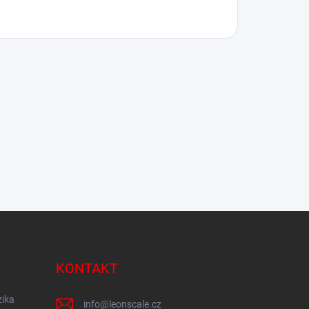
KONTAKT
zika
info
@
leonscale.cz