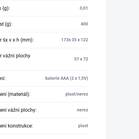
 (g)
:
0,01
st (g)
:
400
 šx v x h (mm)
:
173x 35 x 122
 vážní plochy
57 x 72
ní
:
baterie AAA (2 x 1,5V)
ení (materiál)
:
plast/nerez
ení vážní plochy
:
nerez
ení konstrukce
:
plast