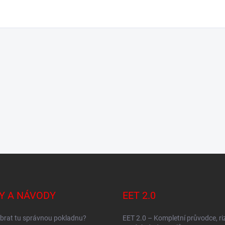
Y A NÁVODY
EET 2.0
brat tu správnou pokladnu?
EET 2.0 – Kompletní průvodce, ri