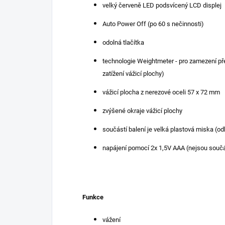
velký červeně LED podsvícený LCD displej
Auto Power Off (po 60 s nečinnosti)
odolná tlačítka
technologie Weightmeter - pro zamezení pře
zatížení vážicí plochy)
vážicí plocha z nerezové oceli 57 x 72 mm
zvýšené okraje vážicí plochy
součástí balení je velká plastová miska (od
napájení pomocí 2x 1,5V AAA (nejsou součá
Funkce
vážení