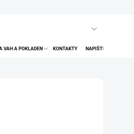
PRÁZDNÝ KOŠÍK
NÁKUPNÍ
KOŠÍK
A VAH A POKLADEN
KONTAKTY
NAPIŠTE NÁM
DO
26