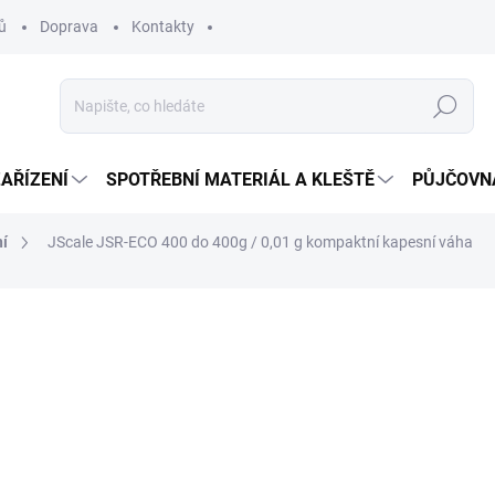
ů
Doprava
Kontakty
Hledat
ZAŘÍZENÍ
SPOTŘEBNÍ MATERIÁL A KLEŠTĚ
PŮJČOVN
ní
JScale JSR-ECO 400 do 400g / 0,01 g
kompaktní kapesní váha
599 Kč
725 Kč včetně DPH
Měrná
SKLADEM
cena:
MŮŽEME DORUČIT DO:
7.8.20