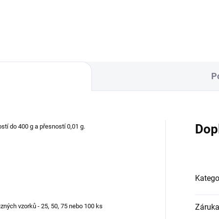
vysoce...
P
Dop
stí do 400 g a přesností 0,01 g.
Katego
zných vzorků - 25, 50, 75 nebo 100 ks
Záruk