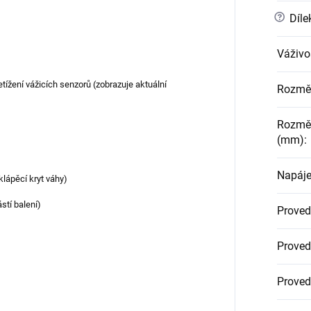
?
Dílek
Váživo
tížení vážicích senzorů (zobrazuje aktuální
Rozměr
Rozměr
(mm)
:
Napáje
klápěcí kryt váhy)
stí balení)
Proved
Proved
Proved