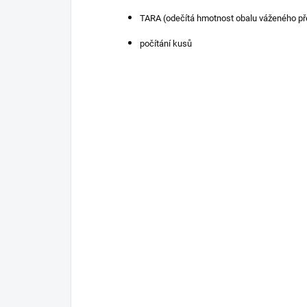
TARA (odečítá hmotnost obalu váženého p
počítání kusů