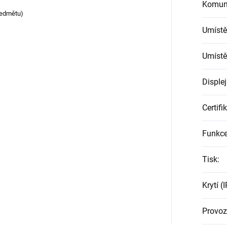
Komun
ředmětu)
Umístě
Umístě
Displej
Certifi
Funkc
Tisk
:
Krytí (I
Provoz