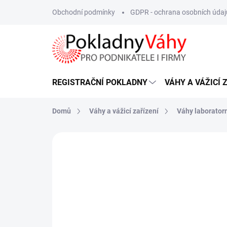
Přejít
Obchodní podmínky
GDPR - ochrana osobních údaj
na
obsah
REGISTRAČNÍ POKLADNY
VÁHY A VÁŽICÍ 
Domů
Váhy a vážicí zařízení
Váhy laborator
ZNAČKA:
JSCALE