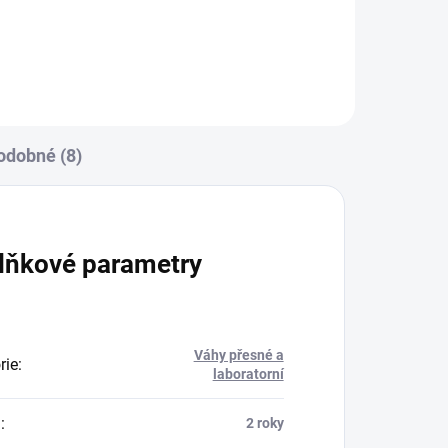
odobné (8)
lňkové parametry
Váhy přesné a
rie
:
laboratorní
a
:
2 roky