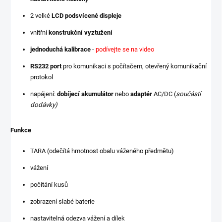
2 velké
LCD podsvícené displeje
vnitřní
konstrukční vyztužení
jednoduchá kalibrace
-
podívejte se na video
RS232 port
pro komunikaci s počítačem, otevřený komunikační
protokol
napájení:
dobíjecí akumulátor
nebo
adaptér
AC/DC (
součástí
dodávky)
Funkce
TARA (odečítá hmotnost obalu váženého předmětu)
vážení
počítání kusů
zobrazení slabé baterie
nastavitelná odezva vážení a dílek