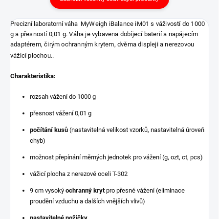
Precizní laboratorní váha
MyWeigh iBalance iM01 s váživostí do 1000
g a přesností 0,01 g. Váha je vybavena dobíjecí baterií a napájecím
adaptérem, čirým ochranným krytem, dvěma displeji a nerezovou
vážicí plochou..
Charakteristika:
rozsah vážení do 1000 g
přesnost vážení 0,01 g
počítání kusů
(nastavitelná velikost vzorků, nastavitelná úroveň
chyb)
možnost přepínání měrných jednotek pro vážení (g, ozt, ct, pcs)
vážicí plocha z nerezové oceli T-302
9 cm vysoký
ochranný kryt
pro přesné vážení (eliminace
proudění vzduchu a dalších vnějších vlivů)
nastavitelné nožičky