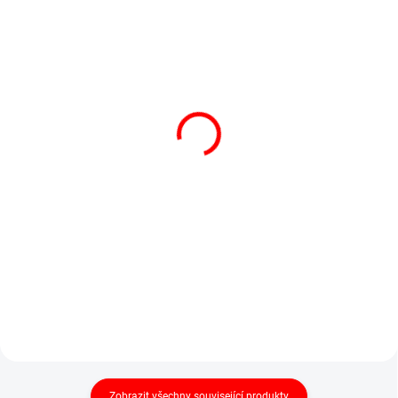
SKLADEM
VYPRODÁNO
JScale JT2-5000 do 5kg
JScale JSR-200 do 200g
/ 1 g, O 114mm
/ 0,01 g
kvalitní digitální váha
kompaktní kapesní váha
1 030 Kč
660 Kč
1 246 Kč včetně DPH
799 Kč včetně DPH
Do košíku
Do košíku
Spolehlivá váha pro nejen do
Malá digitální váha se skvělým...
kuchyně.
Zobrazit všechny související produkty