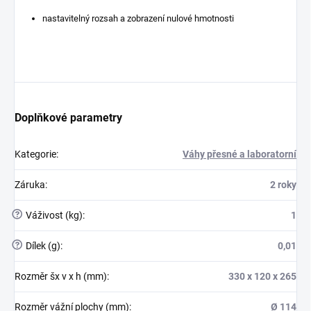
nastavitelný rozsah a zobrazení nulové hmotnosti
Doplňkové parametry
Kategorie
:
Váhy přesné a laboratorní
Záruka
:
2 roky
?
Váživost (kg)
:
1
?
Dílek (g)
:
0,01
Rozměr šx v x h (mm)
:
330 x 120 x 265
Rozměr vážní plochy (mm)
:
Ø 114