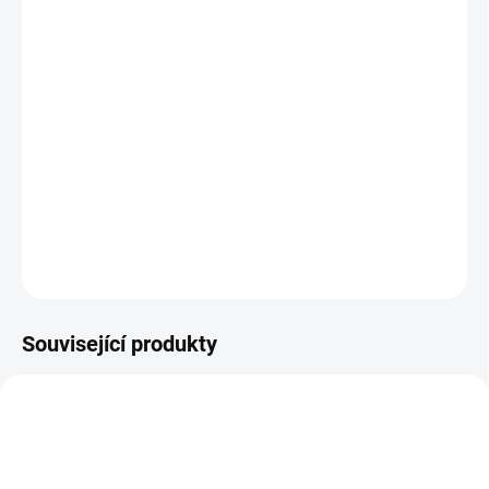
cena:
MŮŽEME
DORUČIT DO:
11.8.2026
−
+
Přidat do košíku
Přesná vysokokapacitní váha s režimem počítání kusů.
DETAILNÍ INFORMACE
ZEPTAT SE
Související produkty