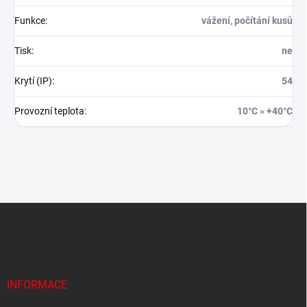
Funkce
:
vážení, počítání kusů
Tisk
:
ne
Krytí (IP)
:
54
Provozní teplota
:
10°C » +40°C
Z
á
p
a
t
í
INFORMACE