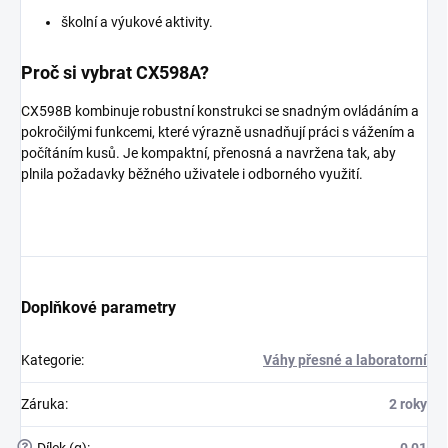
školní a výukové aktivity.
Proč si vybrat CX598A?
CX598B kombinuje robustní konstrukci se snadným ovládáním a
pokročilými funkcemi, které výrazně usnadňují práci s vážením a
počítáním kusů. Je kompaktní, přenosná a navržena tak, aby
plnila požadavky běžného uživatele i odborného využití.
Doplňkové parametry
Kategorie
:
Váhy přesné a laboratorní
Záruka
:
2 roky
?
Dílek (g)
:
0,01