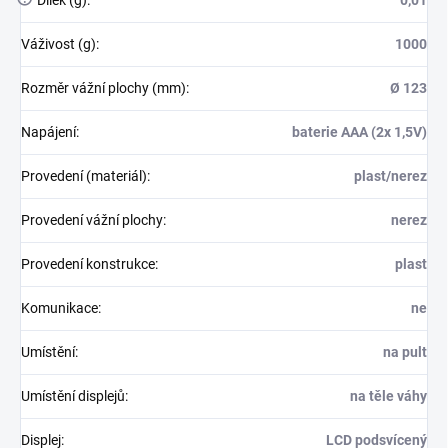
Váživost (g)
:
1000
Rozměr vážní plochy (mm)
:
Ø 123
Napájení
:
baterie AAA (2x 1,5V)
Provedení (materiál)
:
plast/nerez
Provedení vážní plochy
:
nerez
Provedení konstrukce
:
plast
Komunikace
:
ne
Umístění
:
na pult
Umístění displejů
:
na těle váhy
Displej
:
LCD podsvícený