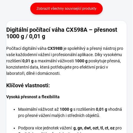
Zobrazit všechny související produkty
Digitální počítací váha CX598A – přesnost
1000 g / 0,01 g
Počítací digitální váha
CX598B
je spolehlivý a přesný nástroj pro
vaše každodenní vážení i profesionální aplikace. Díky vysokému
rozlišení
0,01 g
a maximální váživosti
1000 g
poskytuje přesná,
konzistentní data, která potřebujete pro efektivní práci v
laboratoři, dílně i domácnosti.
Klíčové vlastnosti:
Vysoká přesnost a flexibilita
Maximální váživost až
1000 g
s rozlišením
0,01 g
vhodná
pro přesné vážení malých i středních objektů.
Podpora více jednotek vážení:
g, gn, dwt, ozt, tl, ct, oz
pro