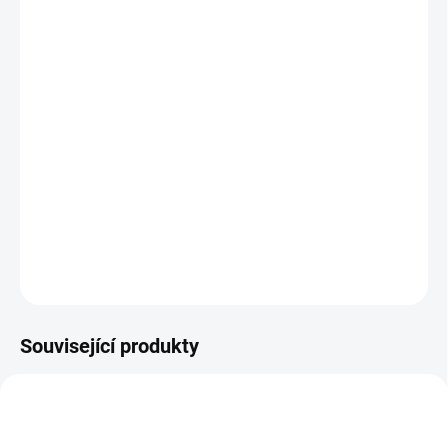
11.8.2026
−
+
Přidat do košíku
Počítací digitální váha
CX598B
je spolehlivý a přesný nástroj pro
vaše každodenní vážení i profesionální aplikace. Díky vysokému
rozlišení
0,01 g
a maximální váživosti
1000 g
poskytuje přesná,
konzistentní data, která potřebujete pro efektivní práci v
laboratoři, dílně i domácnosti.
DETAILNÍ INFORMACE
ZEPTAT SE
Související produkty