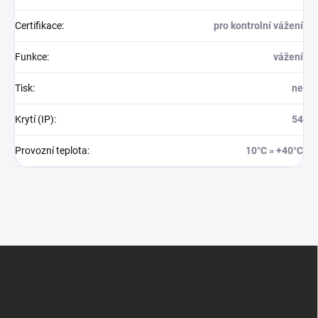
Certifikace
:
pro kontrolní vážení
Funkce
:
vážení
Tisk
:
ne
Krytí (IP)
:
54
Provozní teplota
:
10°C » +40°C
Z
á
p
a
t