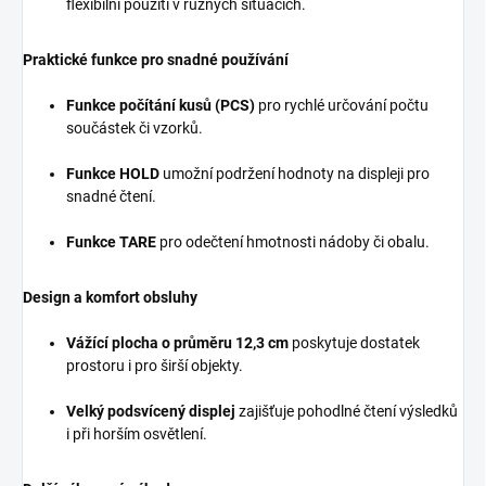
flexibilní použití v různých situacích.
Praktické funkce pro snadné používání
Funkce počítání kusů (PCS)
pro rychlé určování počtu
součástek či vzorků.
Funkce HOLD
umožní podržení hodnoty na displeji pro
snadné čtení.
Funkce TARE
pro odečtení hmotnosti nádoby či obalu.
Design a komfort obsluhy
Vážící plocha o průměru 12,3 cm
poskytuje dostatek
prostoru i pro širší objekty.
Velký podsvícený displej
zajišťuje pohodlné čtení výsledků
i při horším osvětlení.