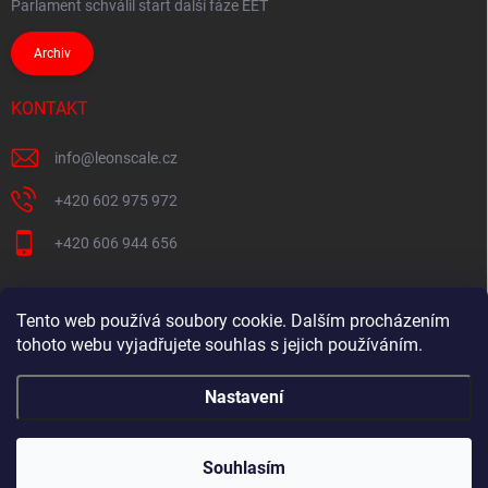
Parlament schválil start další fáze EET
Archiv
KONTAKT
info
@
leonscale.cz
+420 602 975 972
+420 606 944 656
Tento web používá soubory cookie. Dalším procházením
Partner webu
tohoto webu vyjadřujete souhlas s jejich používáním.
Nastavení
Copyright 2026
Pokladny-vahy.cz
. Všechna práva vyhrazena.
Souhlasím