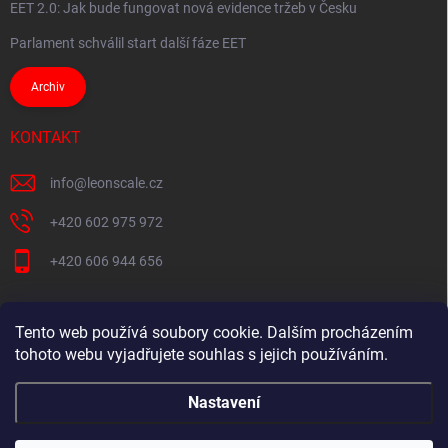
EET 2.0: Jak bude fungovat nová evidence tržeb v Česku
Parlament schválil start další fáze EET
Archiv
KONTAKT
info
@
leonscale.cz
+420 602 975 972
+420 606 944 656
Tento web používá soubory cookie. Dalším procházením
Partner webu
tohoto webu vyjadřujete souhlas s jejich používáním.
Nastavení