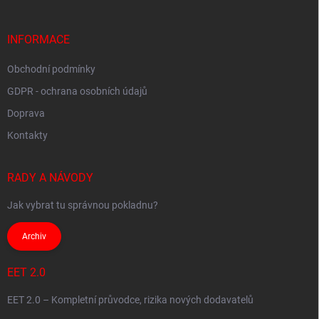
v
a
ý
t
p
í
INFORMACE
i
s
u
Obchodní podmínky
GDPR - ochrana osobních údajů
Doprava
Kontakty
RADY A NÁVODY
Jak vybrat tu správnou pokladnu?
Archiv
EET 2.0
EET 2.0 – Kompletní průvodce, rizika nových dodavatelů