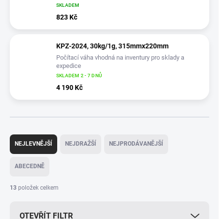
SKLADEM
823 Kč
KPZ-2024, 30kg/1g, 315mmx220mm
Počítací váha vhodná na inventury pro sklady a
expedice
SKLADEM 2 - 7 DNŮ
4 190 Kč
Ř
a
NEJLEVNĚJŠÍ
NEJDRAŽŠÍ
NEJPRODÁVANĚJŠÍ
z
e
ABECEDNĚ
n
í
13
položek celkem
p
r
OTEVŘÍT FILTR
o