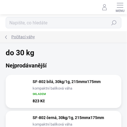
Přejít
na
obsah
Hledat
Počítací váhy
do 30 kg
Nejprodávanější
SF-802 bílá, 30kg/1g, 215mmx175mm
kompaktní balíková váha
SKLADEM
823 Kč
SF-802 černá, 30kg/1g, 215mmx175mm
kompaktní balíková váha