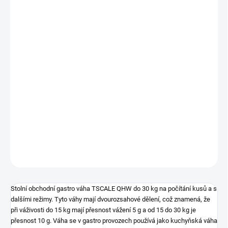
Měrná
NA DOTAZ
cena:
−
+
Přidat do košíku
Stolní obchodní gastro váha TSCALE QHW do 30 kg na počítání
kusů a s dalšími režimy. Tyto váhy mají dvourozsahové dělení, což
znamená, že při váživosti do 15 kg mají přesnost vážení 5 g a od
15 do 30 kg je přesnost 10 g.
Ověřená (cejchovaná) váha pro
obchodní vážení - ES ověření
DETAILNÍ INFORMACE
ZEPTAT SE
Stolní obchodní gastro váha TSCALE QHW do 30 kg na počítání kusů a s
dalšími režimy. Tyto váhy mají dvourozsahové dělení, což znamená, že
při váživosti do 15 kg mají přesnost vážení 5 g a od 15 do 30 kg je
přesnost 10 g. Váha se v gastro provozech používá jako kuchyňská váha