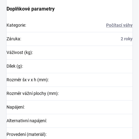
Doplňkové parametry
Kategorie
:
Počítací váhy
Záruka
:
2 roky
Váživost (kg)
:
Dílek (g)
:
Rozměr šx v x h (mm)
:
Rozměr vážní plochy (mm)
:
Napájení
:
Alternativní napájení
:
Provedení (materiál)
: