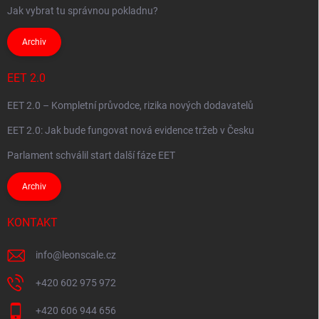
Jak vybrat tu správnou pokladnu?
Archiv
EET 2.0
EET 2.0 – Kompletní průvodce, rizika nových dodavatelů
EET 2.0: Jak bude fungovat nová evidence tržeb v Česku
Parlament schválil start další fáze EET
Archiv
KONTAKT
info
@
leonscale.cz
+420 602 975 972
+420 606 944 656