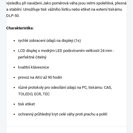
výsledku při navážení.Jako poměrová váha jsou velmi spolehlivá, přesná
a stabilní. Umožňuje tisk vážního lístku nebo etiket na externí tiskárnu
DLP-50.
Charakteristika:
rychlé zobracení údajů na displeji (1s)
LCD displej s modrým LED podsvícením velikosti 24 mm -
perfektně čitelný
kvalitní klávesnice
provoz na AKU až 90 hodin
různé protokoly pro odesílání údajú na PC, tiskárnu: CAS,
TOLEDO, ECR, TEC
tisk etiket
ochranný průhledný kryt celé váhy proti prachu a polití