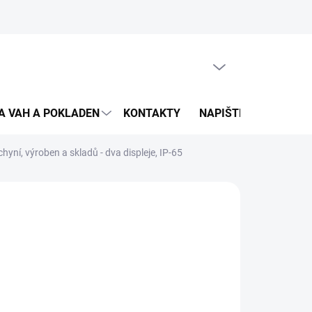
PRÁZDNÝ KOŠÍK
NÁKUPNÍ
KOŠÍK
A VAH A POKLADEN
KONTAKTY
NAPIŠTE NÁM
DO
yní, výroben a skladů - dva displeje, IP-65