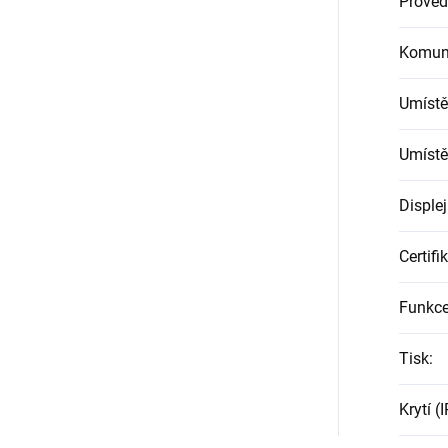
Proved
Komun
Umístě
Umístě
Displej
Certifi
Funkc
Tisk
:
Krytí (I