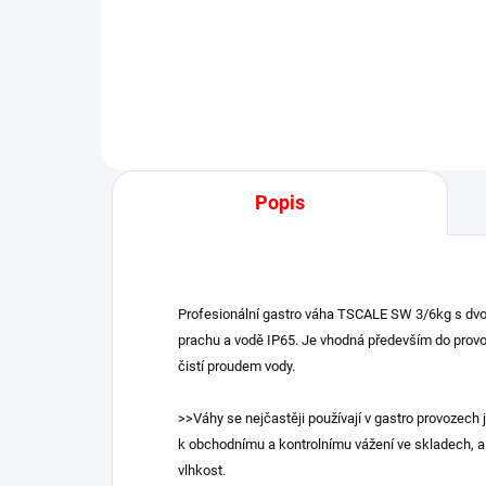
Jednoduchá profesionální váha
Gas
CAS...
ES..
Popis
Profesionální gastro váha TSCALE SW 3/6kg s dvo
prachu a vodě IP65. Je vhodná především do provoz
čistí proudem vody.
>>Váhy se nejčastěji používají v gastro provozech
k obchodnímu a kontrolnímu vážení ve skladech, al
vlhkost.