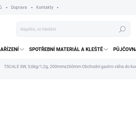
ů
Doprava
Kontakty
Hledat
ZAŘÍZENÍ
SPOTŘEBNÍ MATERIÁL A KLEŠTĚ
PŮJČOVN
TSCALE SW, 3;6kg/1;2g, 200mmx260mm
Obchodní gastro váha do kuch
6 546 Kč
ZDARMA
7 921 Kč včetně DPH
Měrná
SKLADEM
cena: