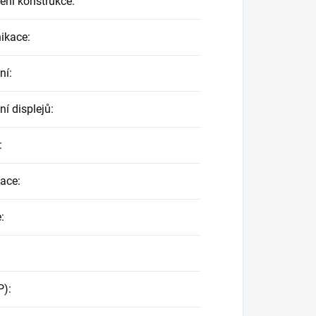
ení konstrukce
:
ikace
:
ní
:
ní displejů
:
:
kace
:
e
:
P)
: