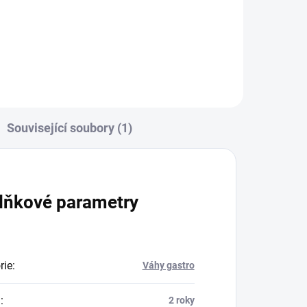
Jednoduchá profesionální...
Související soubory (1)
lňkové parametry
rie
:
Váhy gastro
a
:
2 roky