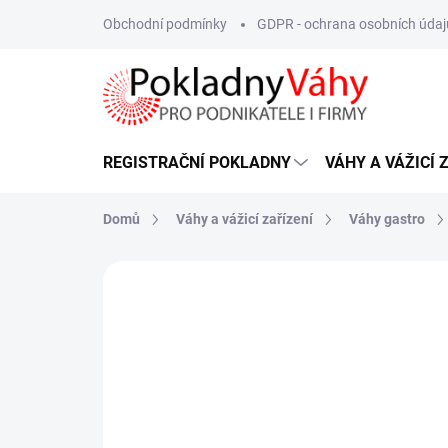
Přejít
Obchodní podmínky
GDPR - ochrana osobních údaj
na
obsah
REGISTRAČNÍ POKLADNY
VÁHY A VÁŽICÍ 
Domů
Váhy a vážicí zařízení
Váhy gastro
ZNAČKA:
TSCALE
OVĚŘENÁ VÁHA