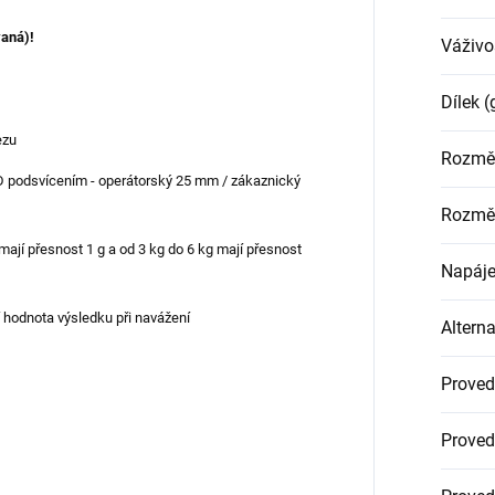
vaná)!
Váživo
Dílek (
ezu
Rozměr
D podsvícením - operátorský 25 mm / zákaznický
Rozměr
 mají přesnost 1 g a od 3 kg do 6 kg mají přesnost
Napáje
ní hodnota výsledku při navážení
Alterna
Proved
Proved