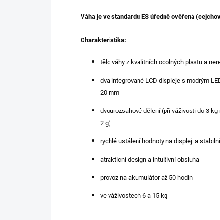
Váha je ve standardu ES úředně ověřená (cejcho
Charakteristika:
tělo váhy z kvalitních odolných plastů a ner
dva integrované LCD displeje s modrým LE
20 mm
dvourozsahové dělení (při váživosti do 3 kg
2 g)
rychlé ustálení hodnoty na displeji a stabil
atrakticní design a intuitivní obsluha
provoz na akumulátor až 50 hodin
ve váživostech 6 a 15 kg