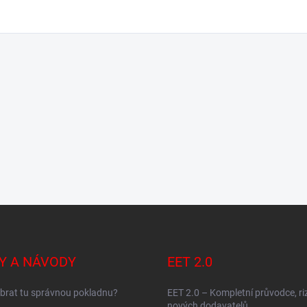
Y A NÁVODY
EET 2.0
brat tu správnou pokladnu?
EET 2.0 – Kompletní průvodce, ri
nových dodavatelů