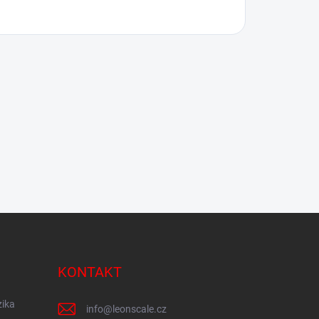
KONTAKT
zika
info
@
leonscale.cz