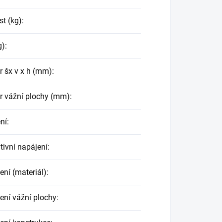
st (kg)
:
g)
:
 šx v x h (mm)
:
 vážní plochy (mm)
:
ní
:
tivní napájení
:
ení (materiál)
:
ení vážní plochy
: