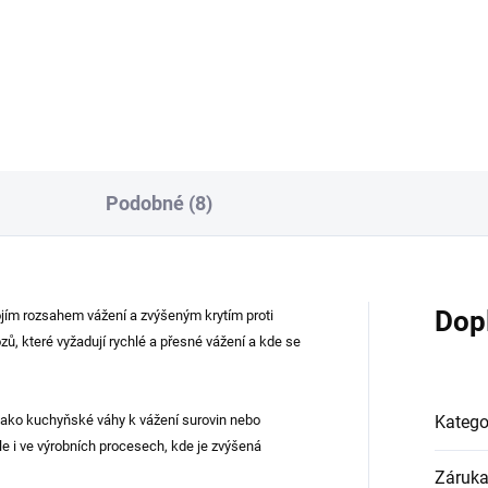
tro váha CAS SW 1S-10DR –
Jednoduchá profesionální...
.
Podobné (8)
Dop
jím rozsahem vážení a zvýšeným krytím proti
ů, které vyžadují rychlé a přesné vážení a kde se
 jako kuchyňské váhy k vážení surovin nebo
Katego
e i ve výrobních procesech, kde je zvýšená
Záruk