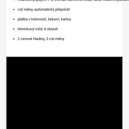
cizí měny, automatický přepočet
platba v hotovosti, šekem, kartou
tréninkový mód, 8 obsluh
2 cenové hladiny, 2 cizí měny