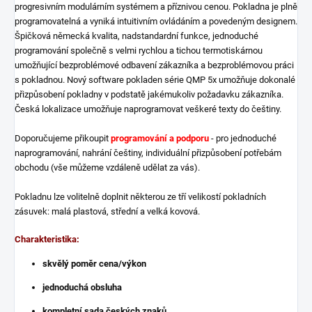
progresivním modulárním systémem a příznivou cenou. Pokladna je plně
programovatelná a vyniká intuitivním ovládáním a povedeným designem.
Špičková německá kvalita, nadstandardní funkce, jednoduché
programování společně s velmi rychlou a tichou termotiskárnou
umožňující bezproblémové odbavení zákazníka a bezproblémovou práci
s pokladnou. Nový software pokladen série QMP 5x umožňuje dokonalé
přizpůsobení pokladny v podstatě jakémukoliv požadavku zákazníka.
Česká lokalizace umožňuje naprogramovat veškeré texty do češtiny.
Doporučujeme přikoupit
programování a podporu
- pro jednoduché
naprogramování, nahrání češtiny, individuální přizpůsobení potřebám
obchodu (vše můžeme vzdáleně udělat za vás).
Pokladnu lze volitelně doplnit některou ze tří velikostí pokladních
zásuvek: malá plastová, střední a velká kovová.
Charakteristika:
skvělý poměr cena/výkon
jednoduchá obsluha
kompletní sada českých znaků