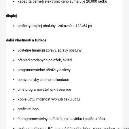
kapacita paměti elektronického žurnálu je 20.000 řádků
displej
grafický displej obsluhy i zákazníka 128x64 px
další vlastnosti a funkce:
volitelné finanční zprávy, zprávy obsluhy
přehled prodaných položek, sklad
programovatelné přirážky a slevy
oprava chyby, storno, refundace
plně programovatelná klávesnice
kopie účtu, možnost vypnutí tisku účtu
grafické logo
9 programovatelných řádků pro hlavičku i patičku účtu
možnost připojení: PC, snímač čárového kódu, váha, modem, platební