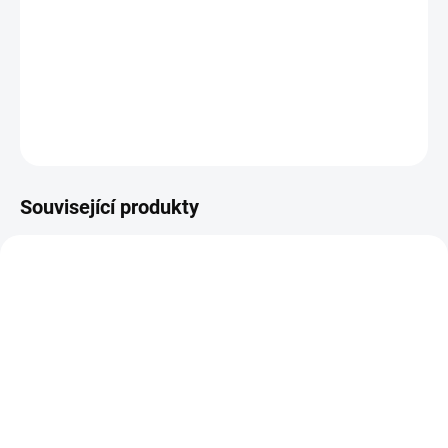
cena:
Obchodní registrační pokladna série QMP 18 je kompaktní lehká
pokladna ideální pro malé obchody.
DETAILNÍ INFORMACE
ZEPTAT SE
Související produkty
SKLADEM
SKLADEM
Quorion E3336 9V RJ11,
Quorion 330F 9-24V