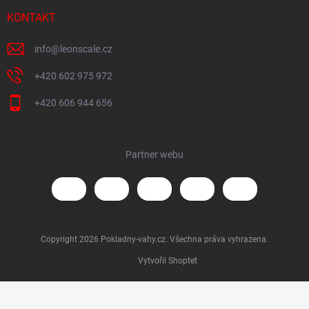
KONTAKT
info
@
leonscale.cz
+420 602 975 972
+420 606 944 656
Partner webu
Copyright 2026
Pokladny-vahy.cz
. Všechna práva vyhrazena.
Vytvořil Shoptet