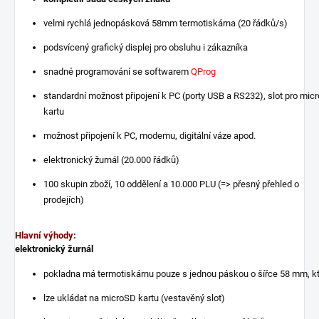
velmi rychlá jednopásková 58mm termotiskárna (20 řádků/s)
podsvícený grafický displej pro obsluhu i zákazníka
snadné programování se softwarem
QProg
standardní možnost připojení k PC (porty USB a RS232), slot pro mic
kartu
možnost připojení k PC, modemu, digitální váze apod.
elektronický žurnál (20.000 řádků)
100 skupin zboží, 10 oddělení a 10.000 PLU (=> přesný přehled o
prodejích)
Hlavní výhody:
elektronický žurnál
pokladna má termotiskárnu pouze s jednou páskou o šířce 58 mm, kt
lze ukládat na microSD kartu (vestavěný slot)