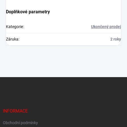
Doplňkové parametry
Kategorie
:
Ukončený prodej
Záruka
:
2 roky
Z
á
p
a
t
í
INFORMACE
Obchodní podmínky