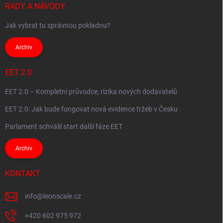
RADY A NÁVODY
Jak vybrat tu správnou pokladnu?
Archiv
EET 2.0
EET 2.0 – Kompletní průvodce, rizika nových dodavatelů
EET 2.0: Jak bude fungovat nová evidence tržeb v Česku
Parlament schválil start další fáze EET
Archiv
KONTAKT
info
@
leonscale.cz
+420 602 975 972