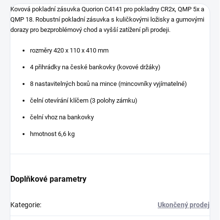
Kovová pokladní zásuvka Quorion C4141 pro pokladny CR2x, QMP 5x a
QMP 18. Robustní pokladní zásuvka s kuličkovými ložisky a gumovými
dorazy pro bezproblémový chod a vyšší zatížení při prodeji.
rozměry 420 x 110 x 410 mm
4 přihrádky na české bankovky (kovové držáky)
8 nastavitelných boxů na mince (mincovníky vyjímatelné)
čelní otevírání klíčem (3 polohy zámku)
čelní vhoz na bankovky
hmotnost 6,6 kg
Doplňkové parametry
Kategorie
:
Ukončený prodej