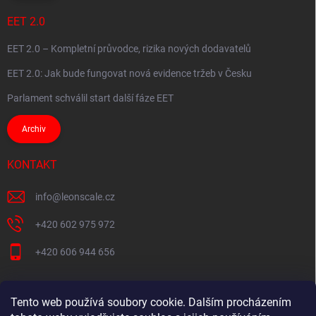
EET 2.0
EET 2.0 – Kompletní průvodce, rizika nových dodavatelů
EET 2.0: Jak bude fungovat nová evidence tržeb v Česku
Parlament schválil start další fáze EET
Archiv
KONTAKT
info
@
leonscale.cz
+420 602 975 972
+420 606 944 656
Tento web používá soubory cookie. Dalším procházením
Partner webu