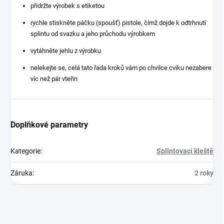
přidržte výrobek s etiketou
rychle stiskněte páčku (spoušť) pistole, čímž dojde k odtrhnutí
splintu od svazku a jeho průchodu výrobkem
vytáhněte jehlu z výrobku
nelekejte se, celá tato řada kroků vám po chvilce cviku nezabere
víc než pár vteřin
Doplňkové parametry
Kategorie
:
Splintovací kleště
Záruka
:
2 roky