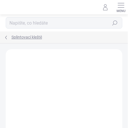
Přejít
na
obsah
Hledat
Splintovací kleště