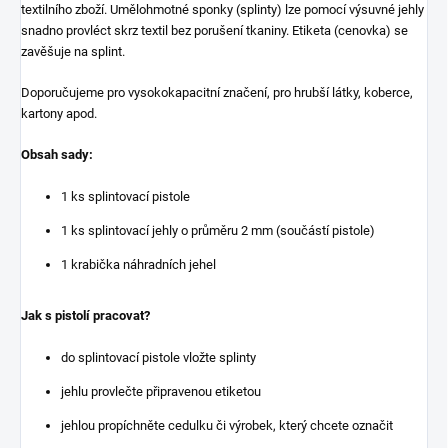
textilního zboží. Umělohmotné sponky (splinty) lze pomocí výsuvné jehly
snadno provléct skrz textil bez porušení tkaniny. Etiketa (cenovka) se
zavěšuje na splint.
Doporučujeme pro vysokokapacitní značení, pro hrubší látky, koberce,
kartony apod.
Obsah sady:
1 ks splintovací pistole
1 ks splintovací jehly o průměru 2 mm (součástí pistole)
1 krabička náhradních jehel
Jak s pistolí pracovat?
do splintovací pistole vložte splinty
jehlu provlečte připravenou etiketou
jehlou propíchněte cedulku či výrobek, který chcete označit