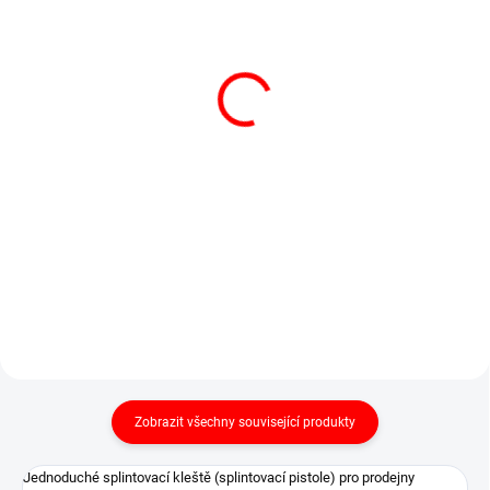
SKLADEM
SKLADEM
UNIVERSAL 070450,
STANDARD A 070094,
splintovací jehly 2mm
splinty 25 mm (5000 ks)
Náhradní sada jehel do
Splinty do kleští
splintovacích kleští
transparentní
120 Kč
95 Kč
145 Kč včetně DPH
115 Kč včetně DPH
Do košíku
Do košíku
Náhradní jehly do splintovacích
Krabička splintů 25 mm.
kleští.
Zobrazit všechny související produkty
Jednoduché splintovací kleště (splintovací pistole) pro prodejny