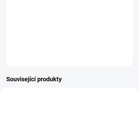
−
+
Přidat do košíku
Jednoduché splintovací kleště (pistole).
DETAILNÍ INFORMACE
ZEPTAT SE
Související produkty