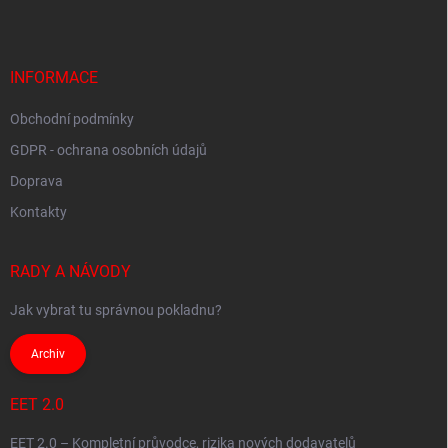
p
a
t
í
INFORMACE
Obchodní podmínky
GDPR - ochrana osobních údajů
Doprava
Kontakty
RADY A NÁVODY
Jak vybrat tu správnou pokladnu?
Archiv
EET 2.0
EET 2.0 – Kompletní průvodce, rizika nových dodavatelů