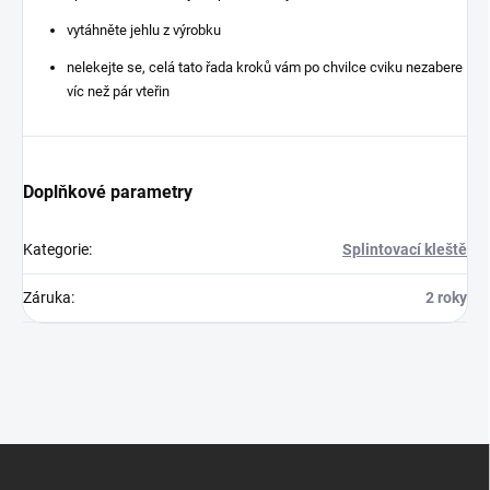
vytáhněte jehlu z výrobku
nelekejte se, celá tato řada kroků vám po chvilce cviku nezabere
víc než pár vteřin
Doplňkové parametry
Kategorie
:
Splintovací kleště
Záruka
:
2 roky
Z
á