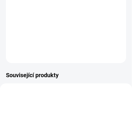
−
+
Přidat do košíku
Standardní splintovací kleště (pistole) JOLLY.
DETAILNÍ INFORMACE
ZEPTAT SE
Související produkty