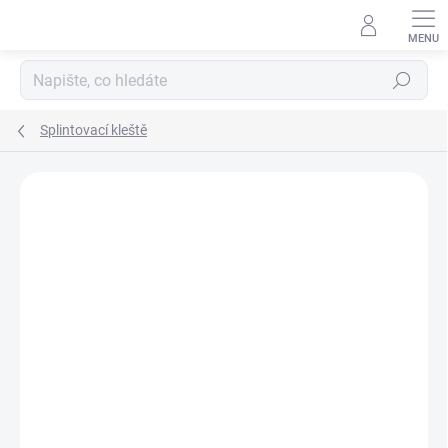
Přejít
na
obsah
Hledat
Splintovací kleště