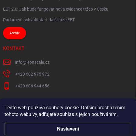
EET 2.0: Jak bude fungovat nová evidence tržeb v Česku
Parlament schválil start další fáze EET
Archiv
KONTAKT
info
@
leonscale.cz
+420 602 975 972
+420 606 944 656
Tento web používá soubory cookie. Dalším procházením
Partner webu
tohoto webu vyjadřujete souhlas s jejich používáním.
Nastavení