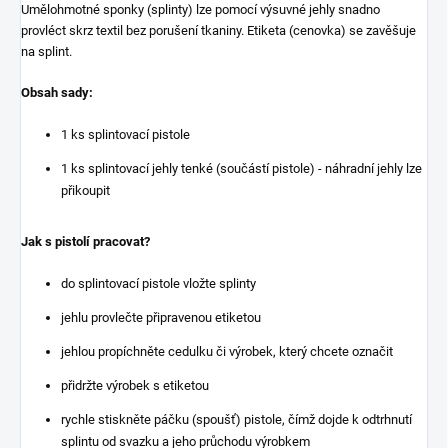
Umělohmotné sponky (splinty) lze pomocí výsuvné jehly snadno
provléct skrz textil bez porušení tkaniny. Etiketa (cenovka) se zavěšuje
na splint.
Obsah sady:
1 ks splintovací pistole
1 ks splintovací jehly tenké (součástí pistole) - náhradní jehly lze
přikoupit
Jak s pistolí pracovat?
do splintovací pistole vložte splinty
jehlu provlečte připravenou etiketou
jehlou propíchněte cedulku či výrobek, který chcete označit
přidržte výrobek s etiketou
rychle stiskněte páčku (spoušť) pistole, čímž dojde k odtrhnutí
splintu od svazku a jeho průchodu výrobkem