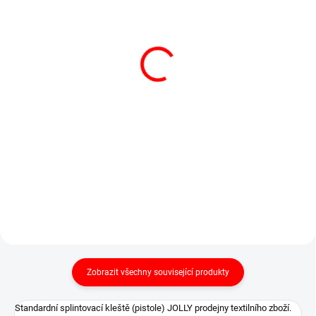
SKLADEM
SKLADEM
STANDARD A 070094,
STANDARD A 070095,
splinty 25 mm (5000 ks)
splinty 35 mm (5000 ks)
Splinty do kleští
Splinty do kleští bílé
transparentní
95 Kč
105 Kč
115 Kč včetně DPH
127 Kč včetně DPH
Do košíku
Do košíku
Krabička splintů 25 mm.
Krabička splintů 35 mm.
Zobrazit všechny související produkty
Standardní splintovací kleště (pistole) JOLLY prodejny textilního zboží.