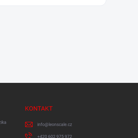
KONTAKT
zika
info
@
leonscale.cz
+420 602 975 972