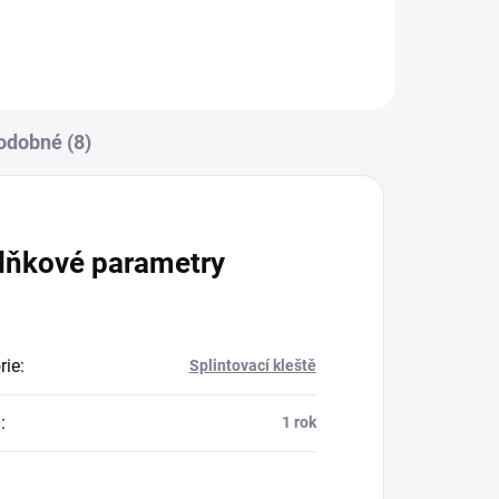
odobné (8)
lňkové parametry
rie
:
Splintovací kleště
a
:
1 rok