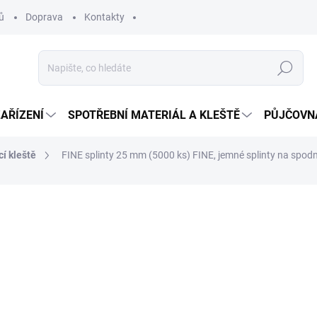
ů
Doprava
Kontakty
Hledat
ZAŘÍZENÍ
SPOTŘEBNÍ MATERIÁL A KLEŠTĚ
PŮJČOVN
cí kleště
FINE splinty 25 mm (5000 ks)
FINE, jemné splinty na spodn
155 Kč
188 Kč včetně DPH
Měrná
SKLADEM
cena:
MŮŽEME DORUČIT DO:
10.8.2
−
+