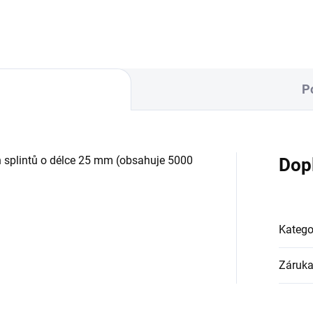
P
h splintů o délce 25 mm (obsahuje 5000
Dop
Katego
Záruk