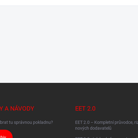
Y A NÁVODY
EET 2.0
brat tu správnou pokladnu?
EET 2.0 – Kompletní průvodce, ri
nových dodavatelů
hiv