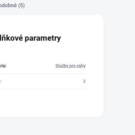
odobné (5)
lňkové parametry
rie
:
Služby pro váhy
a
:
2