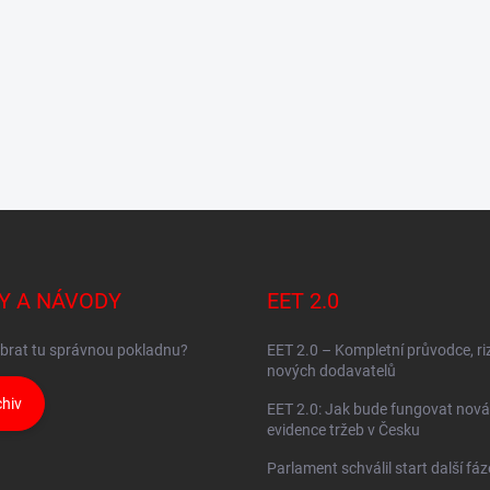
Y A NÁVODY
EET 2.0
brat tu správnou pokladnu?
EET 2.0 – Kompletní průvodce, ri
nových dodavatelů
hiv
EET 2.0: Jak bude fungovat nová
evidence tržeb v Česku
Parlament schválil start další fá