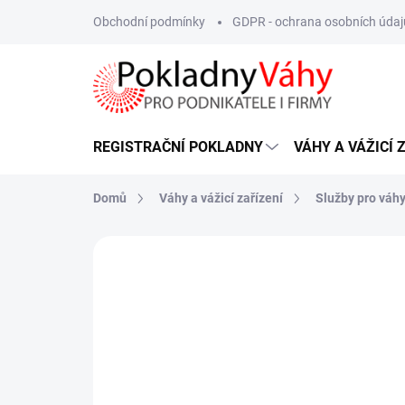
Přejít
Obchodní podmínky
GDPR - ochrana osobních údaj
na
obsah
REGISTRAČNÍ POKLADNY
VÁHY A VÁŽICÍ 
Domů
Váhy a vážicí zařízení
Služby pro váh