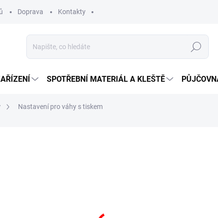
ů
Doprava
Kontakty
Hledat
ZAŘÍZENÍ
SPOTŘEBNÍ MATERIÁL A KLEŠTĚ
PŮJČOVN
y
Nastavení pro váhy s tiskem
1 200 Kč
1 452 Kč včetně DPH
Měrná
SKLADEM
cena:
MŮŽEME DORUČIT DO:
10.8.2
−
+