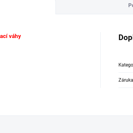
P
ací váhy
Dop
Katego
Záruk