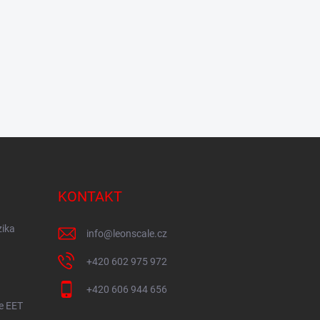
KONTAKT
zika
info
@
leonscale.cz
+420 602 975 972
+420 606 944 656
ze EET