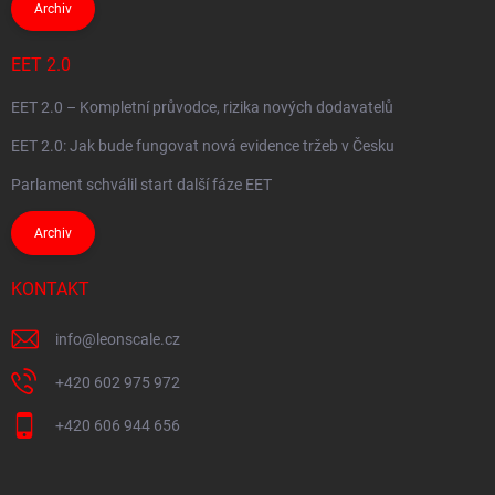
Archiv
EET 2.0
EET 2.0 – Kompletní průvodce, rizika nových dodavatelů
EET 2.0: Jak bude fungovat nová evidence tržeb v Česku
Parlament schválil start další fáze EET
Archiv
KONTAKT
info
@
leonscale.cz
+420 602 975 972
+420 606 944 656