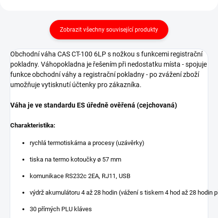
Zobrazit všechny související produkty
Obchodní váha CAS CT-100 6LP s nožkou s funkcemi registrační
pokladny. Váhopokladna je řešením při nedostatku místa - spojuje
funkce obchodní váhy a registrační pokladny - po zvážení zboží
umožňuje vytisknutí účtenky pro zákazníka.
Váha je ve standardu ES úředně ověřená (cejchovaná)
Charakteristika:
rychlá termotiskárna a procesy (uzávěrky)
tiska na termo kotoučky ø 57 mm
komunikace RS232c 2EA, RJ11, USB
výdrž akumulátoru 4 až 28 hodin (vážení s tiskem 4 hod až 28 hodin 
30 přímých PLU kláves