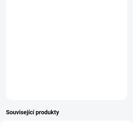
cena:
MŮŽEME
DORUČIT DO:
12.8.2026
−
+
Přidat do košíku
Obchodní váha CAS CT-100 6LP s nožkou s funkcemi registrační
pokladny. Váhopokladna je řešením při nedostatku místa - spojuje
funkce obchodní váhy a registrační pokladny - po zvážení zboží
umožňuje vytisknutí účtenky pro zákazníka.
DETAILNÍ INFORMACE
ZEPTAT SE
Související produkty
TIP