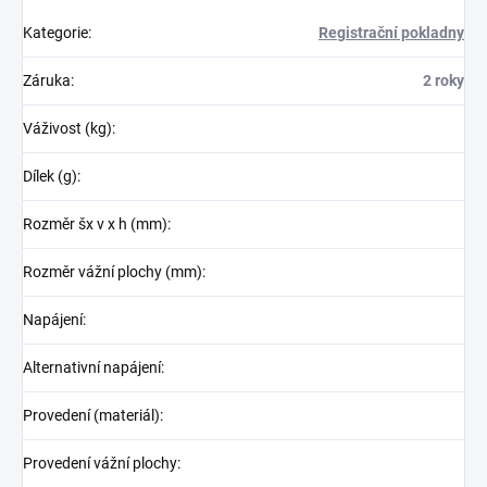
Kategorie
:
Registrační pokladny
Záruka
:
2 roky
Váživost (kg)
:
Dílek (g)
:
Rozměr šx v x h (mm)
:
Rozměr vážní plochy (mm)
:
Napájení
:
Alternativní napájení
:
Provedení (materiál)
:
Provedení vážní plochy
: