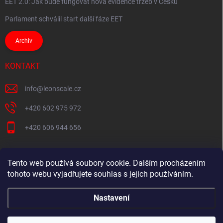
EET 2.0: Jak bude fungovat nová evidence tržeb v Česku
Parlament schválil start další fáze EET
Archiv
KONTAKT
info
@
leonscale.cz
+420 602 975 972
+420 606 944 656
Tento web používá soubory cookie. Dalším procházením
Partner webu
tohoto webu vyjadřujete souhlas s jejich používáním.
Nastavení