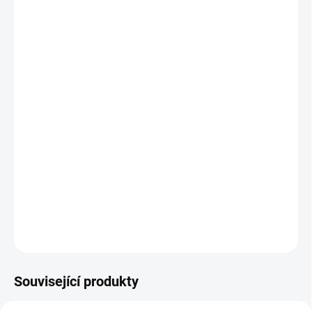
cena:
MŮŽEME
DORUČIT DO:
11.8.2026
−
+
Přidat do košíku
Obchodní váha CAS CT-100 15L bez nožky s funkcemi
registrační pokladny. Váhopokladna je řešením při
nedostatku místa - spojuje funkce obchodní váhy a
registrační pokladny - po zvážení zboží umožňuje vytisknutí
účtenky pro zákazníka.
DETAILNÍ INFORMACE
ZEPTAT SE
Související produkty