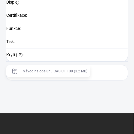
Displej
:
Certifikace
:
Funkce
:
Tisk
:
Krytí (IP)
:
Návod na obsluhu CAS CT 100 (3.2 MB)
Z
á
p