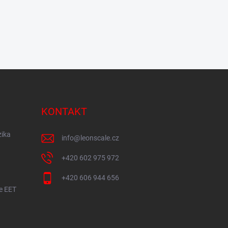
KONTAKT
zika
info
@
leonscale.cz
+420 602 975 972
+420 606 944 656
ze EET