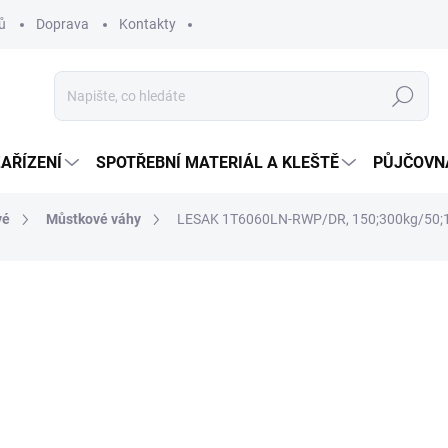
ů
Doprava
Kontakty
Hledat
ZAŘÍZENÍ
SPOTŘEBNÍ MATERIÁL A KLEŠTĚ
PŮJČOVN
vé
Můstkové váhy
LESAK 1T6060LN-RWP/DR, 150;300kg/50;1
od
10 526 Kč
od
12 736 Kč
včetně DPH
Měrná
Zvolte variantu
cena: