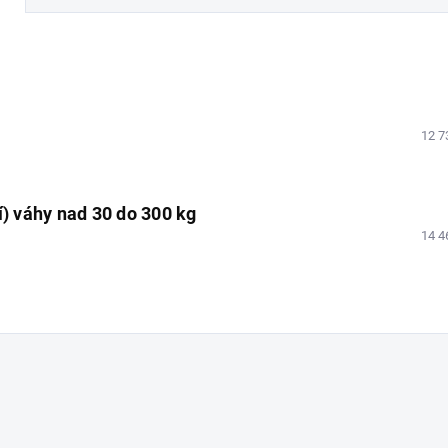
12 7
í) váhy nad 30 do 300 kg
14 4