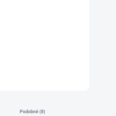
60LN-RWP/DR do 300 kg
Podobné (8)