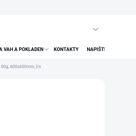
PRÁZDNÝ KOŠÍK
NÁKUPNÍ
KOŠÍK
A VAH A POKLADEN
KONTAKTY
NAPIŠTE NÁM
DO
00g, 600x600mm, l/n