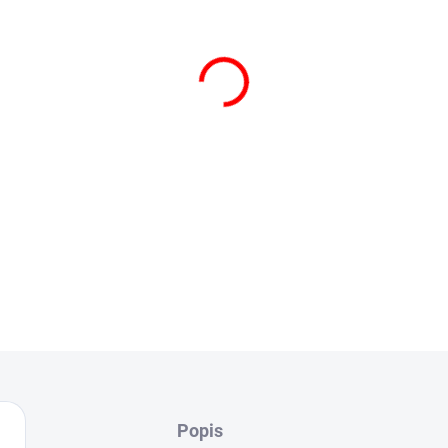
Můstková váha LESAK 1T60
DETAILNÍ INFORMACE
ZEPTAT SE
Popis