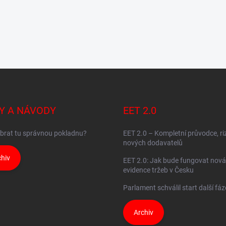
Y A NÁVODY
EET 2.0
brat tu správnou pokladnu?
EET 2.0 – Kompletní průvodce, ri
nových dodavatelů
hiv
EET 2.0: Jak bude fungovat nová
evidence tržeb v Česku
Parlament schválil start další fá
Archiv