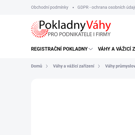
Přejít
Obchodní podmínky
GDPR - ochrana osobních údaj
na
obsah
REGISTRAČNÍ POKLADNY
VÁHY A VÁŽICÍ 
Domů
Váhy a vážicí zařízení
Váhy průmyslo
ZNAČKA:
LESAK