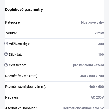
Doplňkové parametry
Kategorie
:
Můstkové váhy
Záruka
:
2 roky
?
Váživost (kg)
:
300
?
Dílek (g)
:
100
?
Certifikace
:
pro kontrolní vážení
Rozměr šx v x h (mm)
:
460 x 800 x 700
Rozměr vážní plochy (mm)
:
460 x 600
Napájení
:
AC 230V
Alternativní napájení
:
hermetický akumulátor 6V