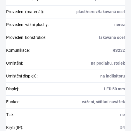
Provedení (materiál)
:
plast/nerez/lakovaná ocel
Provedení vážní plochy
:
nerez
Provedení konstrukce
:
lakovaná ocel
Komunikace
:
RS232
Umístění
:
na podlahu, stolek
Umístění displejů
:
na indikátoru
Displej
:
LED 50 mm
Funkce
:
vážení, sčítání navážek
Tisk
:
ne
Krytí (IP)
:
54