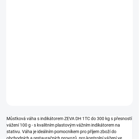
Měrná
SKLADEM
cena:
MŮŽEME
DORUČIT DO:
11.8.2026
−
+
Přidat do košíku
Můstková váha s indikátorem ZEVA DH 1TC do 300 kg s přesností
vážení 100 g - s kvalitním plastovým vážním indikátorem na
stativu.
DETAILNÍ INFORMACE
ZEPTAT SE
Můstková váha s indikátorem ZEVA DH 1TC do 300 kg s přesností
vážení 100 g - s kvalitním plastovým vážním indikátorem na
stativu. Váha je ideálním pomocníkem pro příjem zboží do
obchodních a restauračních provozů, pro kontrolní vážení ve