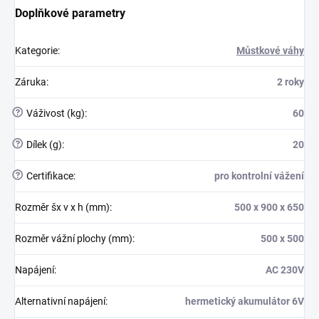
Doplňkové parametry
Kategorie
:
Můstkové váhy
Záruka
:
2 roky
?
Váživost (kg)
:
60
?
Dílek (g)
:
20
?
Certifikace
:
pro kontrolní vážení
Rozměr šx v x h (mm)
:
500 x 900 x 650
Rozměr vážní plochy (mm)
:
500 x 500
Napájení
:
AC 230V
Alternativní napájení
:
hermetický akumulátor 6V