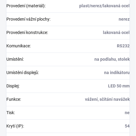
Provedení (materiál)
:
plast/nerez/lakovaná ocel
Provedení vážní plochy
:
nerez
Provedení konstrukce
:
lakovaná ocel
Komunikace
:
RS232
Umístění
:
na podlahu, stolek
Umístění displejů
:
na indikátoru
Displej
:
LED 50 mm
Funkce
:
vážení, sčítání navážek
Tisk
:
ne
Krytí (IP)
:
54