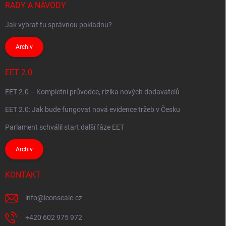
RADY A NÁVODY
Jak vybrat tu správnou pokladnu?
Archiv
EET 2.0
EET 2.0 – Kompletní průvodce, rizika nových dodavatelů
EET 2.0: Jak bude fungovat nová evidence tržeb v Česku
Parlament schválil start další fáze EET
Archiv
KONTAKT
info
@
leonscale.cz
+420 602 975 972