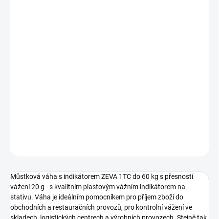
Měrná
SKLADEM
cena:
MŮŽEME
DORUČIT DO:
10.8.2026
−
+
Přidat do košíku
Můstková váha s indikátorem ZEVA 1TC do 60 kg s přesností
vážení 20 g - s kvalitním plastovým vážním indikátorem na stativu.
DETAILNÍ INFORMACE
ZEPTAT SE
Můstková váha s indikátorem ZEVA 1TC do 60 kg s přesností
vážení 20 g - s kvalitním plastovým vážním indikátorem na
stativu. Váha je ideálním pomocníkem pro příjem zboží do
obchodních a restauračních provozů, pro kontrolní vážení ve
skladech, logistických centrech a výrobních provozech. Stejně tak