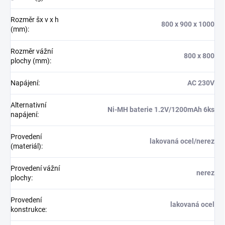
Rozměr šx v x h
800 x 900 x 1000
(mm)
:
Rozměr vážní
800 x 800
plochy (mm)
:
Napájení
:
AC 230V
Alternativní
Ni-MH baterie 1.2V/1200mAh 6ks
napájení
:
Provedení
lakovaná ocel/nerez
(materiál)
:
Provedení vážní
nerez
plochy
:
Provedení
lakovaná ocel
konstrukce
: