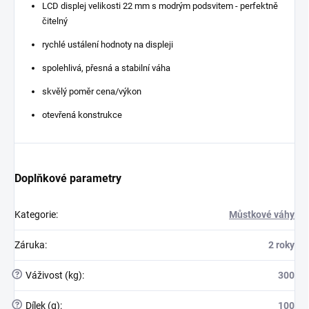
LCD displej velikosti 22 mm s modrým podsvitem - perfektně
čitelný
rychlé ustálení hodnoty na displeji
spolehlivá, přesná a stabilní váha
skvělý poměr cena/výkon
otevřená konstrukce
Doplňkové parametry
Kategorie
:
Můstkové váhy
Záruka
:
2 roky
?
Váživost (kg)
:
300
?
Dílek (g)
:
100