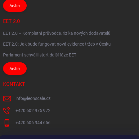
Archiv
EET 2.0
EET 2.0 – Kompletní průvodce, rizika nových dodavatelů
EET 2.0: Jak bude fungovat nová evidence tržeb v Česku
Parlament schválil start další fáze EET
Archiv
KONTAKT
info
@
leonscale.cz
+420 602 975 972
+420 606 944 656