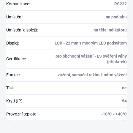
Komunikace
:
RS232
Umístění
:
na podlahu
Umístění displejů
:
na těle indikátoru
Displej
:
LCD - 22 mm s modrým LED podsvitem
pro obchodní vážení - ES ověření váhy
Certifikace
:
(příplatek)
Funkce
:
vážení, sumační režim, limitní vážení
Tisk
:
ne
Krytí (IP)
:
54
Provozní teplota
:
-10°C » +40°C