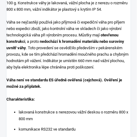
100 g. Konstrukce váhy je lakovaná, vážní plocha je z nerezu o rozměru
800 x 800 mm, vážní indikátor je plastový s krytím IP 54.
Váha se nejčastěji používá jako příjmová či expediční váha pro příjem
nebo expedici zboží, jako kontrolní váha ve skladech či jako výrobní
technologická váha při výrobním procesu. Můstky mají
otevřenou
konstrukci
, a proto
nedochází k hromadění materiálu nebo suroviny
uvnitř váhy
. Toto provedení se osvědčilo především v pekárenském
provozu, kde se tím předchází hromadění moučného prachu a chybným
hodnotám při vážení. Indikátor je umístěn 660 mm nad vážní plochou,
aby byla elektronika lépe chráněna proti poškození.
Váha není ve standardu ES úředně ověřená (cejchová). Ověření je
možné za příplatek.
Charakteristika:
lakovaná konstrukce s nerezovou vážní deskou o rozměru 800 x
800 mm
komunikace RS232 ve standardu