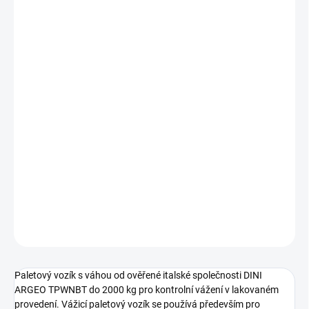
cena:
MŮŽEME
DORUČIT DO:
11.8.2026
−
+
Přidat do košíku
Paletový vozík s váhou DINI ARGEO TPWNBT do 2000 kg pro
kontrolní vážení v lakovaném provedení. Vážicí paletový vozík se
používá především pro kontrolní vážení ve skladech. Robustní
prověřená konstrukce zaručuje přesné a bezproblémové vážení.
Pogumovaná pojezdová kola
zabezpečují tichý a lehký pojezd.
DETAILNÍ INFORMACE
ZEPTAT SE
Paletový vozík s váhou od ověřené italské společnosti DINI
ARGEO TPWNBT do 2000 kg pro kontrolní vážení v lakovaném
provedení. Vážicí paletový vozík se používá především pro