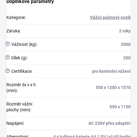
Doplňkové parametry
Kategorie
:
Vážicí paletový vozík
Záruka
:
2 roky
?
Váživost (kg)
:
2000
?
Dílek (g)
:
200
?
Certifikace
:
pro kontrolní vážení
Rozměr šx v x h
550 x 1200 x 1570
(mm)
:
Rozměr vážní
550 x 1150
plochy (mm)
:
Napájení
:
AC 230V přes adaptér
Alternativní
4 x tužková baterie AA 1,5V (až 40 hodin