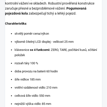
kontrolní vážení ve skladech. Robustní prověřená konstrukce
zaručuje přesné a bezproblémové vážení.
Pogumovaná
pojezdová kola
zabezpečují tichý a lehký pojezd.
Charakteristika
:
skvělý poměr cena/výkon
výborně čitelný LCD displej - velikost 25 mm
klávesnice
se 4 funkcemi:
ZERO, TARE, počítání kusů, sčítání
položek
rozsah táry 100 %
doba provozu na baterii 60 hodin
šíře vidlice 185 mm
vnitřní vzdálenost vidlic 210 mm
celková šíře vidlic 550 mm
nejnižší výška vidlic 85 mm