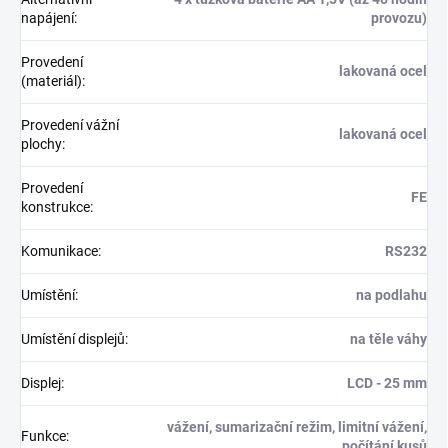
napájení
:
provozu)
Provedení
lakovaná ocel
(materiál)
:
Provedení vážní
lakovaná ocel
plochy
:
Provedení
FE
konstrukce
:
Komunikace
:
RS232
Umístění
:
na podlahu
Umístění displejů
:
na těle váhy
Displej
:
LCD - 25 mm
vážení, sumarizační režim, limitní vážení,
Funkce
:
počítání kusů