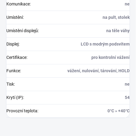
Komunikace
:
ne
Umístění
:
na pult, stolek
Umístění displejů
:
na těle váhy
Displej
:
LCD s modrým podsvitem
Certifikace
:
pro kontrolní vážení
Funkce
:
vážení, nulování, tárování, HOLD
Tisk
:
ne
Krytí (IP)
:
54
Provozní teplota
:
0°C » +40°C