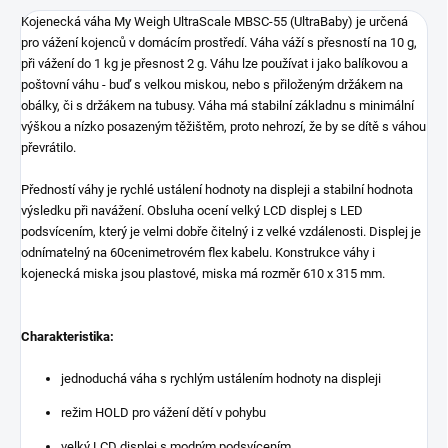
Kojenecká váha My Weigh UltraScale MBSC-55 (UltraBaby) je určená
pro vážení kojenců v domácím prostředí. Váha váží s přesností na 10 g,
při vážení do 1 kg je přesnost 2 g. Váhu lze používat i jako balíkovou a
poštovní váhu - buď s velkou miskou, nebo s přiloženým držákem na
obálky, či s držákem na tubusy. Váha má stabilní základnu s minimální
výškou a nízko posazeným těžištěm, proto nehrozí, že by se dítě s váhou
převrátilo.
Předností váhy je rychlé ustálení hodnoty na displeji a stabilní hodnota
výsledku při navážení. Obsluha ocení velký LCD displej s LED
podsvícením, který je velmi dobře čitelný i z velké vzdálenosti. Displej je
odnímatelný na 60cenimetrovém flex kabelu. Konstrukce váhy i
kojenecká miska jsou plastové, miska má rozměr 610 x 315 mm.
Charakteristika:
jednoduchá váha s rychlým ustálením hodnoty na displeji
režim HOLD pro vážení dětí v pohybu
velký LCD displej s modrým podsvícením