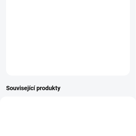
DORUČIT DO:
10.8.2026
−
+
Přidat do košíku
Kvalitní lehká kojenecká váha pro domácí použití.
DETAILNÍ INFORMACE
ZEPTAT SE
Související produkty
OVĚŘENÁ VÁHA
OVĚŘENÁ VÁHA
ZDARMA
ZDARMA