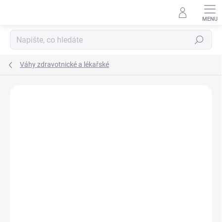
Přejít
na
obsah
Hledat
Váhy zdravotnické a lékařské
ZNAČKA:
MYWEIGH