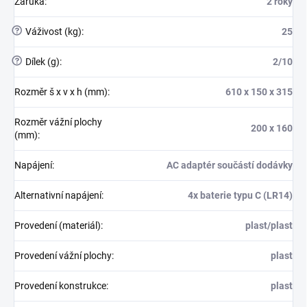
Záruka
:
2 roky
?
Váživost (kg)
:
25
?
Dílek (g)
:
2/10
Rozměr š x v x h (mm)
:
610 x 150 x 315
Rozměr vážní plochy
200 x 160
(mm)
:
Napájení
:
AC adaptér součástí dodávky
Alternativní napájení
:
4x baterie typu C (LR14)
Provedení (materiál)
:
plast/plast
Provedení vážní plochy
:
plast
Provedení konstrukce
:
plast