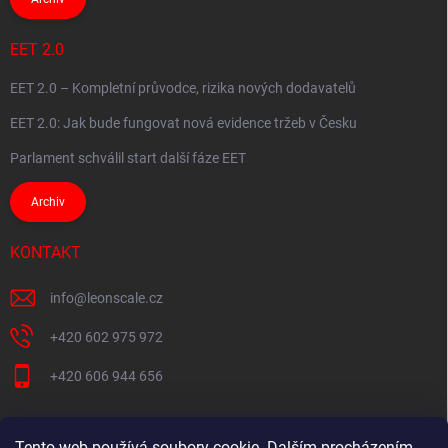
EET 2.0
EET 2.0 – Kompletní průvodce, rizika nových dodavatelů
EET 2.0: Jak bude fungovat nová evidence tržeb v Česku
Parlament schválil start další fáze EET
Archiv
KONTAKT
info
@
leonscale.cz
+420 602 975 972
+420 606 944 656
Tento web používá soubory cookie. Dalším procházením