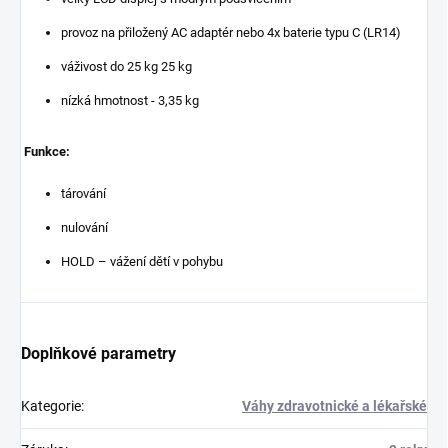
provoz na přiložený AC adaptér nebo 4x baterie typu C (LR14)
váživost do 25 kg 25 kg
nízká hmotnost - 3,35 kg
Funkce:
tárování
nulování
HOLD – vážení dětí v pohybu
Doplňkové parametry
Kategorie
:
Váhy zdravotnické a lékařské