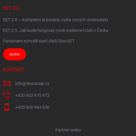
EET 2.0
EET 2.0 – Kompletní průvodce, rizika nových dodavatelů
EET 2.0: Jak bude fungovat nová evidence tržeb v Česku
Parlament schválil start další fáze EET
Archiv
KONTAKT
info
@
leonscale.cz
+420 602 975 972
+420 606 944 656
Partner webu