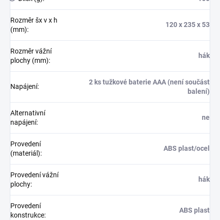
Rozměr šx v x h
120 x 235 x 53
(mm)
:
Rozměr vážní
hák
plochy (mm)
:
2 ks tužkové baterie AAA (není součást
Napájení
:
balení)
Alternativní
ne
napájení
:
Provedení
ABS plast/ocel
(materiál)
:
Provedení vážní
hák
plochy
:
Provedení
ABS plast
konstrukce
: