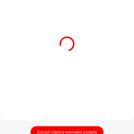
SKLADEM
SKLADEM
DINI ARGEO MCW,
Váha závěsná LeonScale
6t/2kg
R40, 40kg/10g
Jeřábová váha certifikovaná
závěsná váha se svítilnou
pro obchodní vážení
nejen pro rybáře
28 580 Kč
247 Kč
34 582 Kč včetně DPH
299 Kč včetně DPH
Do košíku
Do košíku
Kvalitní odolná jeřábová váha
Jednoduchá závěsná ruční váha
DINI...
do 40...
Zobrazit všechny související produkty