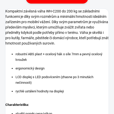
Kompaktní závěsná váha WH-C200 do 200 kg se základními
funkcemi je díky svým rozměrům a minimální hmotnosti ideálním
zařízením pro mobilní vážení. Díky svým parametrům je využívána
především myslivci, kterým umožňuje zvážit zvířata nebo
předměty kdykoli podle potřeby přímo v terénu. Váha je skvělá i
pro kutily, farmáře, pěstitele či domácí výrobce, kteří potřebují znát
hmotnost používaných surovin.
robustní ABS plast + ocelový hák o síle 7mm a pevný ocelový
kroužek
ergonomický design
LCD displej s LED podsvícením (zhasne po 3 minutách
nečinnosti)
rychlé ustálení hodnoty na displeji
Charakteristika:
skvělý poměr cena/výkon