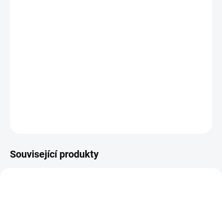
DORUČIT DO:
11.8.2026
−
+
Přidat do košíku
Jednoduchá závěsná váha se základními funkcemi pro
pohotovostní vážení ve visu.
DETAILNÍ INFORMACE
ZEPTAT SE
Související produkty
AKCE
ZDARMA