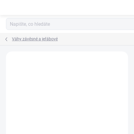
Přejít
na
obsah
Váhy závěsné a jeřábové
ZNAČKA:
WEIHENG