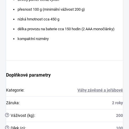
přesnost 100 g (minimální váživost 200 g)
nízká hmotnost cca 450 g
délka provozu na baterie cca 150 hodin (2 AAA monočlánky)
kompaktní rozměry
Doplňkové parametry
Kategorie
:
Váhy závěsné a jeřábové
Záruka
:
2 roky
?
Váživost (kg)
:
200
?
Dílek (g)
:
100