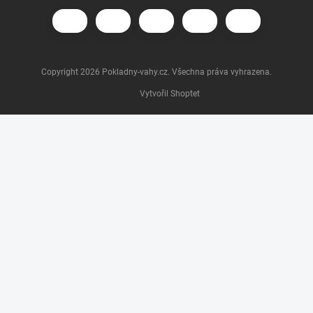
Copyright 2026
Pokladny-vahy.cz
. Všechna práva vyhrazena.
Vytvořil Shoptet