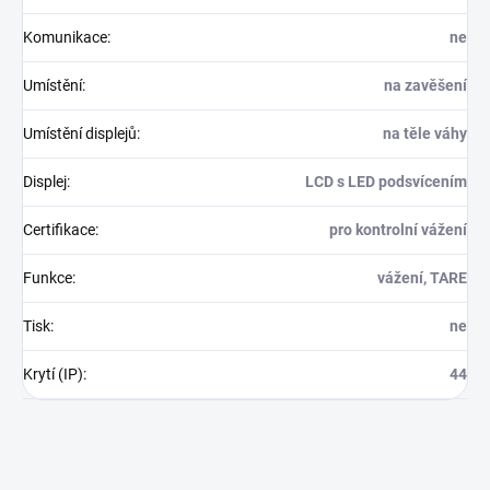
Komunikace
:
ne
Umístění
:
na zavěšení
Umístění displejů
:
na těle váhy
Displej
:
LCD s LED podsvícením
Certifikace
:
pro kontrolní vážení
Funkce
:
vážení, TARE
Tisk
:
ne
Krytí (IP)
:
44