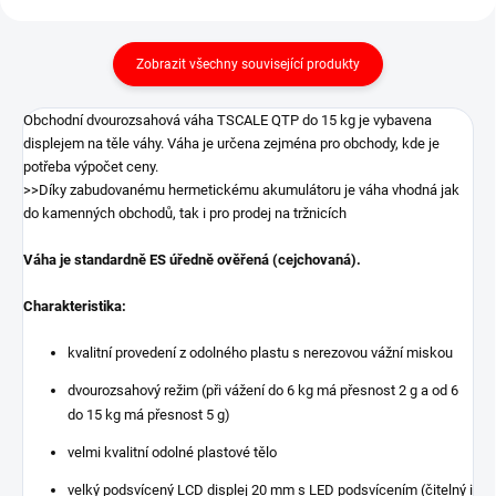
Zobrazit všechny související produkty
Obchodní dvourozsahová váha TSCALE QTP do 15 kg je vybavena
displejem na těle váhy. Váha je určena zejména pro obchody, kde je
potřeba výpočet ceny.
>>Díky zabudovanému hermetickému akumulátoru je váha vhodná jak
do kamenných obchodů, tak i pro prodej na tržnicích
Váha je standardně ES úředně ověřená (cejchovaná).
Charakteristika:
kvalitní provedení z odolného plastu s nerezovou vážní miskou
dvourozsahový režim (při vážení do 6 kg má přesnost 2 g a od 6
do 15 kg má přesnost 5 g)
velmi kvalitní odolné plastové tělo
velký podsvícený LCD displej 20 mm s LED podsvícením (čitelný i