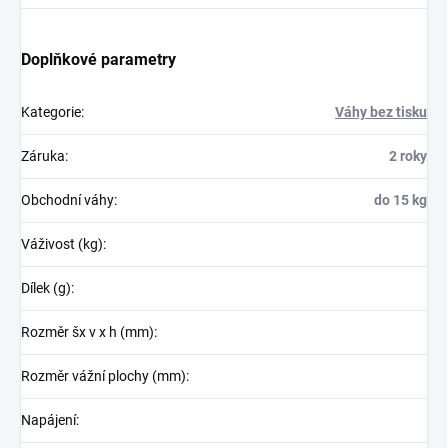
Doplňkové parametry
Kategorie
:
Váhy bez tisku
Záruka
:
2 roky
Obchodní váhy
:
do 15 kg
Váživost (kg)
:
Dílek (g)
:
Rozměr šx v x h (mm)
:
Rozměr vážní plochy (mm)
:
Napájení
: