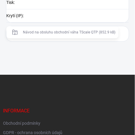
Tisk
:
Krytí (IP)
:
Návod na obsluhu obchodní váha TScale QTP (852.9 kB)
Z
á
p
a
t
í
INFORMACE
Obchodní podmínky
GDPR - ochrana osobních údajů