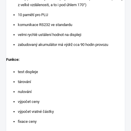
z velké vzdálenosti, a to i pod úhlem 170°)
10 pamětí pro PLU
komunikace RS232 ve standardu
velmi rychlé ustálení hodnot na displeji
zabudovaný akumulátor má výdrž cca 90 hodin provozu
Funkce:
test displeje
tárování
nulování
výpočet ceny
výpočet vratné částky
fixace ceny