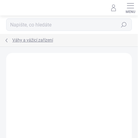
Přejít
na
obsah
Hledat
Váhy a vážicí zařízení
ZNAČKA:
TSCALE
OVĚŘENÁ VÁHA