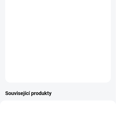
cena:
MŮŽEME
DORUČIT DO:
10.8.2026
−
+
Přidat do košíku
Profesionální laboratorní váha - vysoce přesná laboratorní váha
do 1200 g s přesností vážení 0,2 g (ověřitelné), příp. 0,02 g
(neověřitelné). Váha má LCD displej s modrým LED podsvitem.
DETAILNÍ INFORMACE
ZEPTAT SE
Související produkty