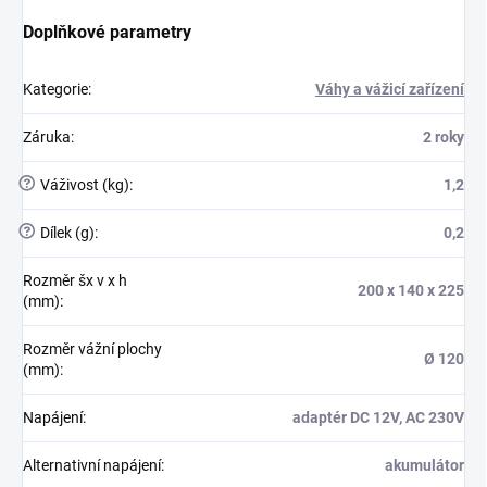
Doplňkové parametry
Kategorie
:
Váhy a vážicí zařízení
Záruka
:
2 roky
?
Váživost (kg)
:
1,2
?
Dílek (g)
:
0,2
Rozměr šx v x h
200 x 140 x 225
(mm)
:
Rozměr vážní plochy
Ø 120
(mm)
:
Napájení
:
adaptér DC 12V, AC 230V
Alternativní napájení
:
akumulátor