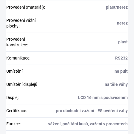
Provedení (materiál)
:
plast/nerez
Provedení vážní
nerez
plochy
:
Provedení
plast
konstrukce
:
Komunikace
:
RS232
Umístění
:
na pult
Umístění displejů
:
na těle váhy
Displej
:
LCD 16 mm s podsvícením
Certifikace
:
pro obchodní vážení - ES ověření váhy
Funkce
:
vážení, počítání kusů, vážení v procentech