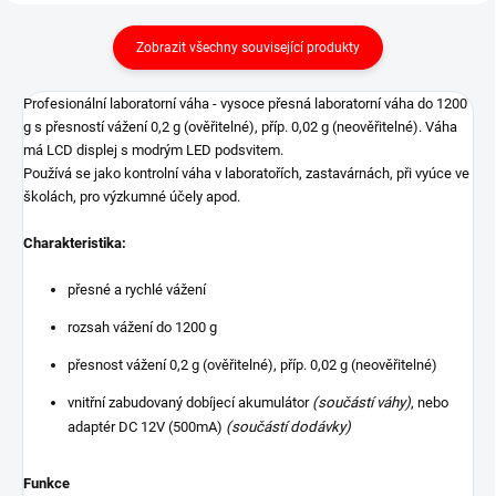
Zobrazit všechny související produkty
Profesionální laboratorní váha - vysoce přesná laboratorní váha do 1200
g s přesností vážení 0,2 g (ověřitelné), příp. 0,02 g (neověřitelné). Váha
má LCD displej s modrým LED podsvitem.
Používá se jako kontrolní váha v laboratořích, zastavárnách, při vyúce ve
školách, pro výzkumné účely apod.
Charakteristika:
přesné a rychlé vážení
rozsah vážení do 1200 g
přesnost vážení 0,2 g (ověřitelné), příp. 0,02 g (neověřitelné)
vnitřní zabudovaný dobíjecí akumulátor
(součástí váhy)
, nebo
adaptér DC 12V (500mA)
(součástí dodávky)
Funkce