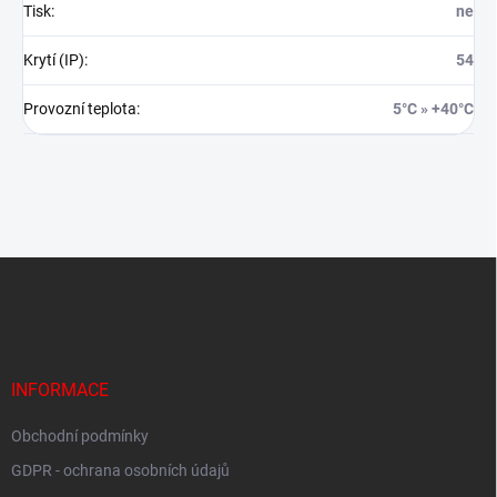
Tisk
:
ne
Krytí (IP)
:
54
Provozní teplota
:
5°C » +40°C
Z
á
p
a
t
í
INFORMACE
Obchodní podmínky
GDPR - ochrana osobních údajů