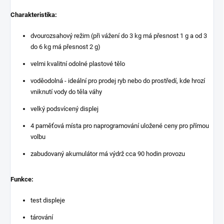
Charakteristika:
dvourozsahový režim (při vážení do 3 kg má přesnost 1 g a od 3
do 6 kg má přesnost 2 g)
velmi kvalitní odolné plastové tělo
voděodolná - ideální pro prodej ryb nebo do prostředí, kde hrozí
vniknutí vody do těla váhy
velký podsvícený displej
4 paměťová místa pro naprogramování uložené ceny pro přímou
volbu
zabudovaný akumulátor má výdrž cca 90 hodin provozu
Funkce:
test displeje
tárování