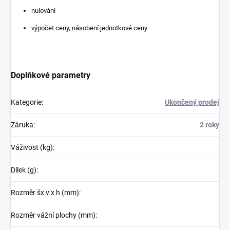
nulování
výpočet ceny, násobení jednotkové ceny
Doplňkové parametry
Kategorie
:
Ukončený prodej
Záruka
:
2 roky
Váživost (kg)
:
Dílek (g)
:
Rozměr šx v x h (mm)
:
Rozměr vážní plochy (mm)
: