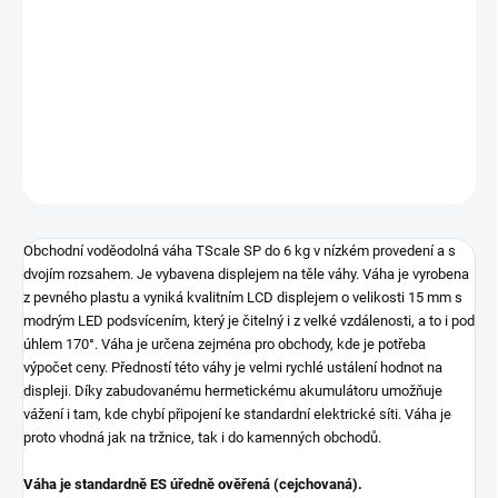
cena:
Obchodní voděodolná váha TScale SP do 6 kg v nízkém provedení
a s dvojím rozsahem. Je vybavena displejem na těle váhy.
Ověřená
(cejchovaná) váha pro obchodní vážení - ES ověření
DETAILNÍ INFORMACE
ZEPTAT SE
Obchodní voděodolná váha TScale SP do 6 kg v nízkém provedení a s
dvojím rozsahem. Je vybavena displejem na těle váhy. Váha je vyrobena
z pevného plastu a vyniká kvalitním LCD displejem o velikosti 15 mm s
modrým LED podsvícením, který je čitelný i z velké vzdálenosti, a to i pod
úhlem 170°. Váha je určena zejména pro obchody, kde je potřeba
výpočet ceny. Předností této váhy je velmi rychlé ustálení hodnot na
displeji. Díky zabudovanému hermetickému akumulátoru umožňuje
vážení i tam, kde chybí připojení ke standardní elektrické síti. Váha je
proto vhodná jak na tržnice, tak i do kamenných obchodů.
Váha je standardně ES úředně ověřená (cejchovaná).