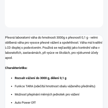
Přesná levná váha s USB napájením.
DETAILNÍ INFORMACE
ZEPTAT SE
Přesná laboratorní váha do hmotnosti 3000g s přesností 0,1 g - velmi
oblíbená váha pro vysoce přesné vážení a spolehlivost. Váha má kvalitní
LCD displej s podsvícením. Používá se nejčastěji jako kontrolní váha v
laboratořích, zastavárnách, při vyúce ve školách, pro výzkumné účely
apod.
Charakteristika:
Rozsah vážení do 3000 g, dělení 0,1 g
Funkce TARA (odečítá hmotnost obalu váženého předmětu)
Možnost přepínání měrných jednotek pro vážení
Auto Power Off