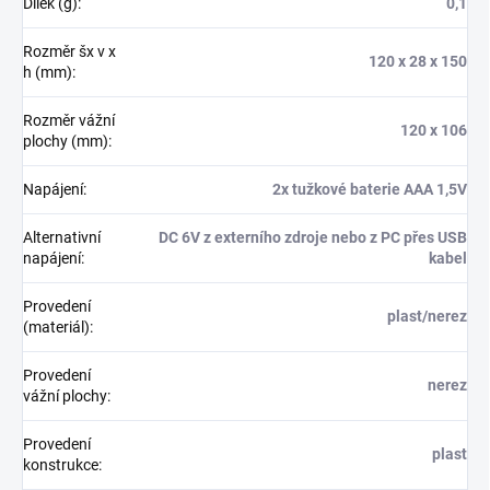
Dílek (g)
:
0,1
Rozměr šx v x
120 x 28 x 150
h (mm)
:
Rozměr vážní
120 x 106
plochy (mm)
:
Napájení
:
2x tužkové baterie AAA 1,5V
Alternativní
DC 6V z externího zdroje nebo z PC přes USB
napájení
:
kabel
Provedení
plast/nerez
(materiál)
:
Provedení
nerez
vážní plochy
:
Provedení
plast
konstrukce
: