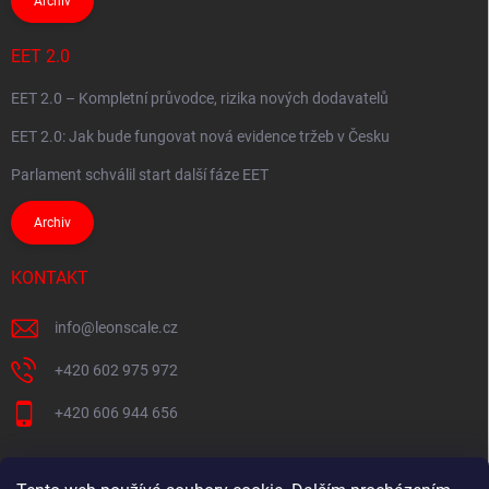
Archiv
EET 2.0
EET 2.0 – Kompletní průvodce, rizika nových dodavatelů
EET 2.0: Jak bude fungovat nová evidence tržeb v Česku
Parlament schválil start další fáze EET
Archiv
KONTAKT
info
@
leonscale.cz
+420 602 975 972
+420 606 944 656