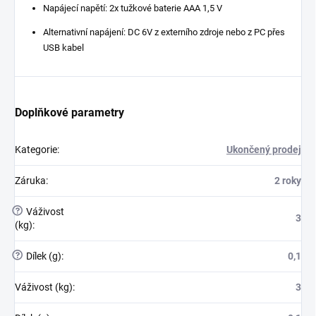
Napájecí napětí: 2x tužkové baterie AAA 1,5 V
Alternativní napájení: DC 6V z externího zdroje nebo z PC přes
USB kabel
Doplňkové parametry
Kategorie
:
Ukončený prodej
Záruka
:
2 roky
?
Váživost
3
(kg)
:
?
Dílek (g)
:
0,1
Váživost (kg)
:
3