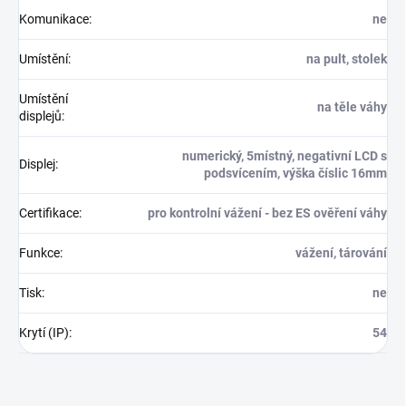
Komunikace
:
ne
Umístění
:
na pult, stolek
Umístění
na těle váhy
displejů
:
numerický, 5místný, negativní LCD s
Displej
:
podsvícením, výška číslic 16mm
Certifikace
:
pro kontrolní vážení - bez ES ověření váhy
Funkce
:
vážení, tárování
Tisk
:
ne
Krytí (IP)
:
54