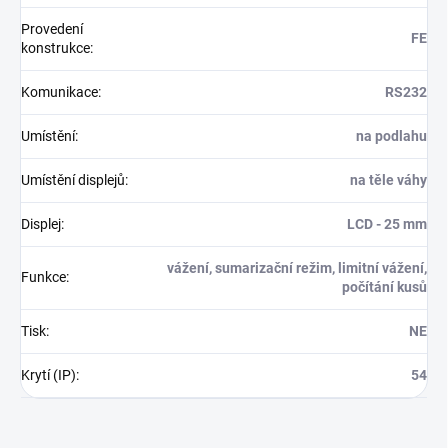
Provedení
FE
konstrukce
:
Komunikace
:
RS232
Umístění
:
na podlahu
Umístění displejů
:
na těle váhy
Displej
:
LCD - 25 mm
vážení, sumarizační režim, limitní vážení,
Funkce
:
počítání kusů
Tisk
:
NE
Krytí (IP)
:
54