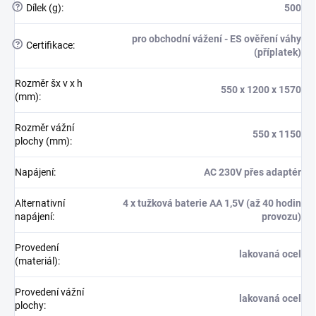
?
Dílek (g)
:
500
pro obchodní vážení - ES ověření váhy
?
Certifikace
:
(příplatek)
Rozměr šx v x h
550 x 1200 x 1570
(mm)
:
Rozměr vážní
550 x 1150
plochy (mm)
:
Napájení
:
AC 230V přes adaptér
Alternativní
4 x tužková baterie AA 1,5V (až 40 hodin
napájení
:
provozu)
Provedení
lakovaná ocel
(materiál)
:
Provedení vážní
lakovaná ocel
plochy
: