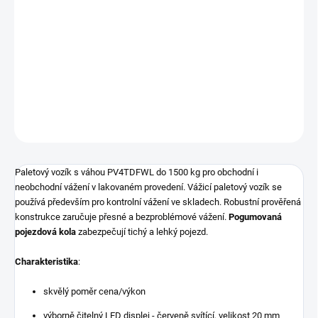
Paletový vozík s váhou PV4TDFWL do 1500 kg pro obchodní i
neobchodní vážení v lakovaném provedení. Vážicí paletový vozík
se používá především pro kontrolní vážení ve skladech. Robustní
prověřená konstrukce zaručuje přesné a bezproblémové vážení.
Pogumovaná pojezdová kola
zabezpečují tichý a lehký pojezd.
DETAILNÍ INFORMACE
ZEPTAT SE
Paletový vozík s váhou PV4TDFWL do 1500 kg pro obchodní i
neobchodní vážení v lakovaném provedení. Vážicí paletový vozík se
používá především pro kontrolní vážení ve skladech. Robustní prověřená
konstrukce zaručuje přesné a bezproblémové vážení.
Pogumovaná
pojezdová kola
zabezpečují tichý a lehký pojezd.
Charakteristika
:
skvělý poměr cena/výkon
výborně čitelný LED displej - červeně svítící, velikost 20 mm