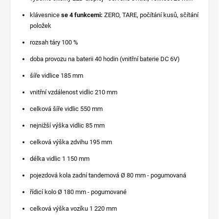
klávesnice
se 4 funkcemi:
ZERO, TARE, počítání kusů, sčítání
položek
rozsah táry 100 %
doba provozu na baterii 40 hodin (vnitřní baterie DC 6V)
šíře vidlice 185 mm
vnitřní vzdálenost vidlic 210 mm
celková šíře vidlic 550 mm
nejnižší výška vidlic 85 mm
celková výška zdvihu 195 mm
délka vidlic 1 150 mm
pojezdová kola zadní tandemová Ø 80 mm - pogumovaná
řídicí kolo Ø 180 mm - pogumované
celková výška vozíku 1 220 mm