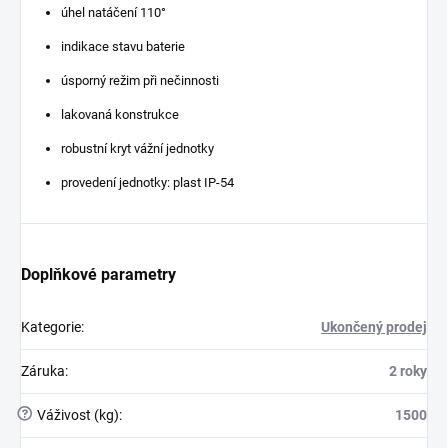
úhel natáčení 110°
indikace stavu baterie
úsporný režim při nečinnosti
lakovaná konstrukce
robustní kryt vážní jednotky
provedení jednotky: plast IP-54
Doplňkové parametry
Kategorie
:
Ukončený prodej
Záruka
:
2 roky
?
Váživost (kg)
:
1500