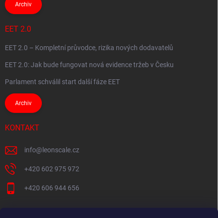
Archiv
EET 2.0
EET 2.0 – Kompletní průvodce, rizika nových dodavatelů
EET 2.0: Jak bude fungovat nová evidence tržeb v Česku
Parlament schválil start další fáze EET
Archiv
KONTAKT
info
@
leonscale.cz
+420 602 975 972
+420 606 944 656