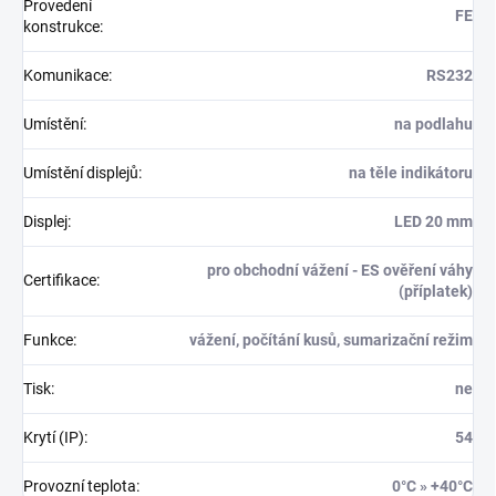
Provedení
FE
konstrukce
:
Komunikace
:
RS232
Umístění
:
na podlahu
Umístění displejů
:
na těle indikátoru
Displej
:
LED 20 mm
pro obchodní vážení - ES ověření váhy
Certifikace
:
(příplatek)
Funkce
:
vážení, počítání kusů, sumarizační režim
Tisk
:
ne
Krytí (IP)
:
54
Provozní teplota
:
0°C » +40°C