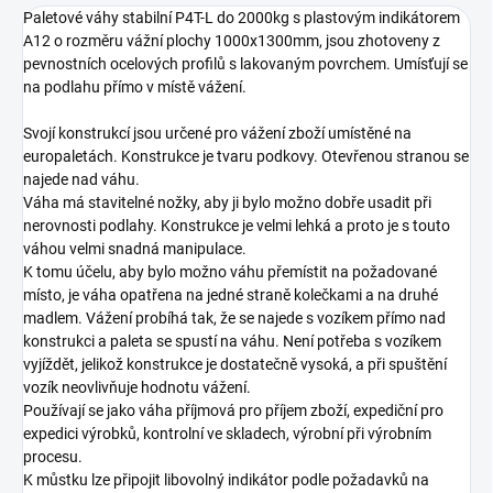
Paletové váhy stabilní P4T-L do 2000kg s plastovým indikátorem
A12 o rozměru vážní plochy 1000x1300mm, jsou zhotoveny z
pevnostních ocelových profilů s lakovaným povrchem. Umísťují se
na podlahu přímo v místě vážení.
Svojí konstrukcí jsou určené pro vážení zboží umístěné na
europaletách. Konstrukce je tvaru podkovy. Otevřenou stranou se
najede nad váhu.
Váha má stavitelné nožky, aby ji bylo možno dobře usadit při
nerovnosti podlahy. Konstrukce je velmi lehká a proto je s touto
váhou velmi snadná manipulace.
K tomu účelu, aby bylo možno váhu přemístit na požadované
místo, je váha opatřena na jedné straně kolečkami a na druhé
madlem. Vážení probíhá tak, že se najede s vozíkem přímo nad
konstrukci a paleta se spustí na váhu. Není potřeba s vozíkem
vyjíždět, jelikož konstrukce je dostatečně vysoká, a při spuštění
vozík neovlivňuje hodnotu vážení.
Používají se jako váha příjmová pro příjem zboží, expediční pro
expedici výrobků, kontrolní ve skladech, výrobní při výrobním
procesu.
K můstku lze připojit libovolný indikátor podle požadavků na