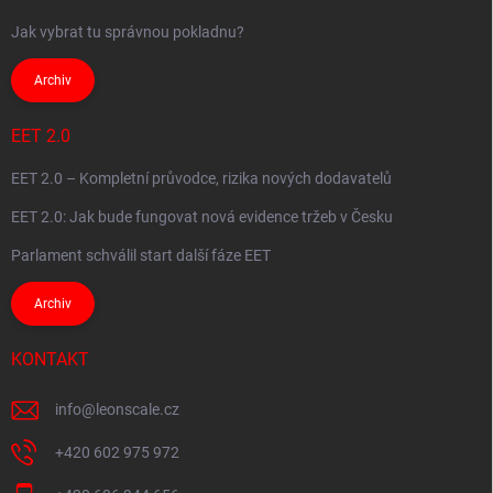
Jak vybrat tu správnou pokladnu?
Archiv
EET 2.0
EET 2.0 – Kompletní průvodce, rizika nových dodavatelů
EET 2.0: Jak bude fungovat nová evidence tržeb v Česku
Parlament schválil start další fáze EET
Archiv
KONTAKT
info
@
leonscale.cz
+420 602 975 972