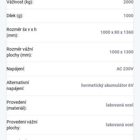
Váživost (kg)
:
2000
Dílek (g)
:
1000
Rozměr šx v x h
1000 x 80 x 1360
(mm)
:
Rozměr vážní
1000 x 1300
plochy (mm)
:
Napájení
:
AC 230V
Alternativní
hermetický akumulátor 6V
napájení
:
Provedení
lakovaná ocel
(materiál)
:
Provedení vážní
lakovaná ocel
plochy
: