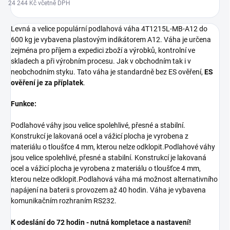
24 244 Kč včetně DPH
Levná a velice populární podlahová váha 4T1215L-MB-A12 do
600 kg je vybavena plastovým indikátorem A12. Váha je určena
zejména pro příjem a expedici zboží a výrobků, kontrolní ve
skladech a při výrobním procesu. Jak v obchodním tak i v
neobchodním styku. Tato váha je standardně bez ES ověření,
ES
ověření je za příplatek
.
Funkce:
Podlahové váhy jsou velice spolehlivé, přesné a stabilní.
Konstrukcí je lakovaná ocel a vážicí plocha je vyrobena z
materiálu o tloušťce 4 mm, kterou nelze odklopit.Podlahové váhy
jsou velice spolehlivé, přesné a stabilní. Konstrukcí je lakovaná
ocel a vážicí plocha je vyrobena z materiálu o tloušťce 4 mm,
kterou nelze odklopit.Podlahová váha má možnost alternativního
napájení na baterii s provozem až 40 hodin. Váha je vybavena
komunikačním rozhraním RS232.
K odeslání do 72 hodin - nutná kompletace a nastavení!