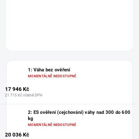
600 kg
DETAILNÍ INFORMACE
ZEPTAT SE
1: Váha bez ověření
MOMENTÁLNĚ NEDOSTUPNÉ
17 946 Kč
21 715 Kč včetně DPH
2: ES ověření (cejchování) váhy nad 300 do 600
kg
MOMENTÁLNĚ NEDOSTUPNÉ
20 036 Kč