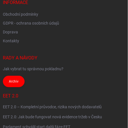
í
INFORMACE
Obchodní podmínky
GDPR - ochrana osobních údajů
Doprava
Kontakty
RADY A NÁVODY
Jak vybrat tu správnou pokladnu?
Archiv
EET 2.0
EET 2.0 – Kompletní průvodce, rizika nových dodavatelů
EET 2.0: Jak bude fungovat nová evidence tržeb v Česku
Parlament schválil start další fáze EET