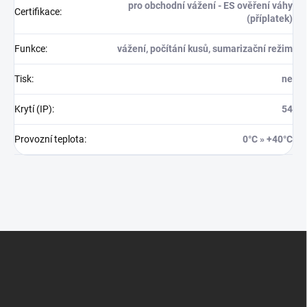
pro obchodní vážení - ES ověření váhy
Certifikace
:
(příplatek)
Funkce
:
vážení, počítání kusů, sumarizační režim
Tisk
:
ne
Krytí (IP)
:
54
Provozní teplota
:
0°C » +40°C
Z
á
p
a
t