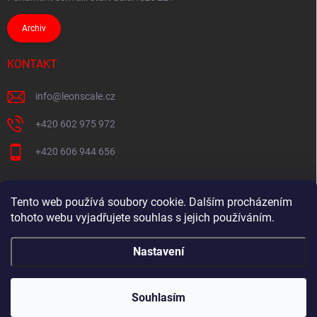
Archiv
KONTAKT
info
@
leonscale.cz
+420 602 975 972
+420 606 944 656
Tento web používá soubory cookie. Dalším procházením
Partner webu
tohoto webu vyjadřujete souhlas s jejich používáním.
Nastavení
Copyright 2026
Pokladny-vahy.cz
. Všechna práva vyhrazena.
Souhlasím
Vytvořil Shoptet