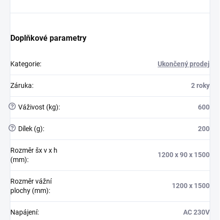
Doplňkové parametry
Kategorie
:
Ukončený prodej
Záruka
:
2 roky
?
Váživost (kg)
:
600
?
Dílek (g)
:
200
Rozměr šx v x h
1200 x 90 x 1500
(mm)
:
Rozměr vážní
1200 x 1500
plochy (mm)
:
Napájení
:
AC 230V