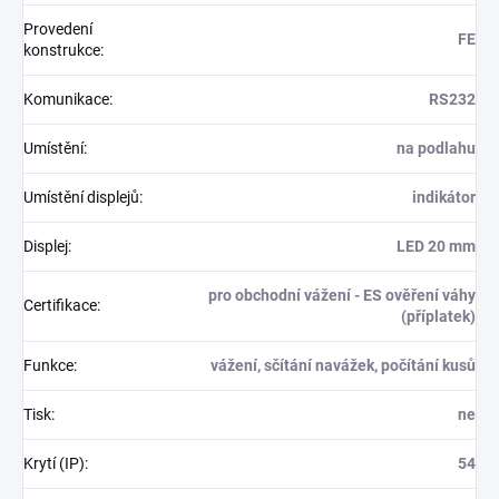
Provedení
FE
konstrukce
:
Komunikace
:
RS232
Umístění
:
na podlahu
Umístění displejů
:
indikátor
Displej
:
LED 20 mm
pro obchodní vážení - ES ověření váhy
Certifikace
:
(příplatek)
Funkce
:
vážení, sčítání navážek, počítání kusů
Tisk
:
ne
Krytí (IP)
:
54