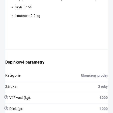
krytí IP 54
hmotnost 2,2 kg
Doplňkové parametry
Kategorie
:
Ukončený prodej
Záruka
:
2 roky
?
Váživost (kg)
:
3000
?
Dílek (g)
:
1000