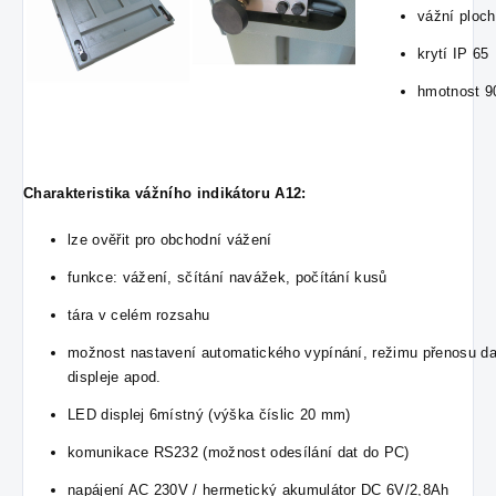
vážní ploc
krytí IP 65
hmotnost 9
Charakteristika vážního indikátoru A12:
lze ověřit pro obchodní vážení
funkce: vážení, sčítání navážek, počítání kusů
tára v celém rozsahu
možnost nastavení automatického vypínání, režimu přenosu da
displeje apod.
LED displej 6místný (výška číslic 20 mm)
komunikace RS232 (možnost odesílání dat do PC)
napájení AC 230V / hermetický akumulátor DC 6V/2,8Ah