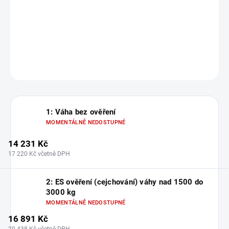
Zvolte variantu
cena:
Robustní podlahová plošinová váha 4T1012L-MB do 3000 kg
DETAILNÍ INFORMACE
ZEPTAT SE
1: Váha bez ověření
MOMENTÁLNĚ NEDOSTUPNÉ
14 231 Kč
17 220 Kč včetně DPH
2: ES ověření (cejchování) váhy nad 1500 do
3000 kg
MOMENTÁLNĚ NEDOSTUPNÉ
16 891 Kč