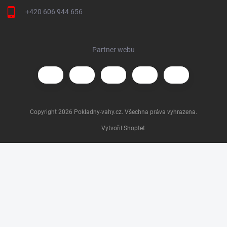
+420 606 944 656
Partner webu
Copyright 2026
Pokladny-vahy.cz
. Všechna práva vyhrazena.
Vytvořil Shoptet