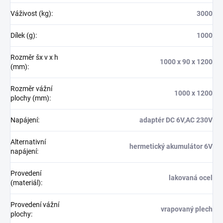
Váživost (kg)
:
3000
Dílek (g)
:
1000
Rozměr šx v x h
1000 x 90 x 1200
(mm)
:
Rozměr vážní
1000 x 1200
plochy (mm)
:
Napájení
:
adaptér DC 6V,AC 230V
Alternativní
hermetický akumulátor 6V
napájení
:
Provedení
lakovaná ocel
(materiál)
:
Provedení vážní
vrapovaný plech
plochy
: