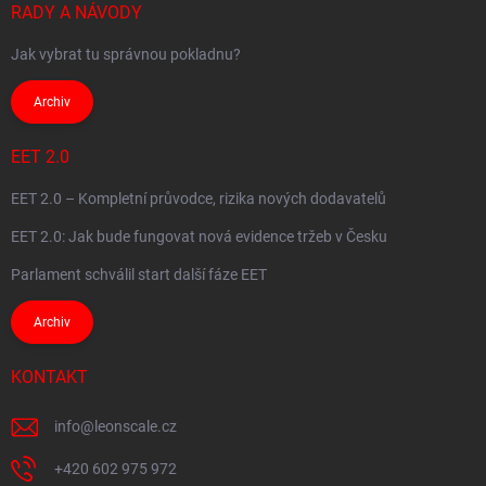
RADY A NÁVODY
Jak vybrat tu správnou pokladnu?
Archiv
EET 2.0
EET 2.0 – Kompletní průvodce, rizika nových dodavatelů
EET 2.0: Jak bude fungovat nová evidence tržeb v Česku
Parlament schválil start další fáze EET
Archiv
KONTAKT
info
@
leonscale.cz
+420 602 975 972