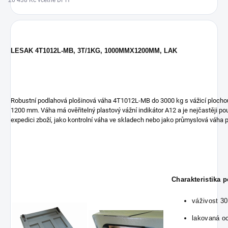
20 438 Kč včetně DPH
LESAK 4T1012L-MB, 3T/1KG, 1000MMX1200MM, LAK
Robustní podlahová plošinová váha 4T1012L-MB do 3000 kg s vážicí plocho
1200 mm. Váha má ověřitelný plastový vážní indikátor A12 a je nejčastěji pou
expedici zboží, jako kontrolní váha ve skladech nebo jako průmyslová váha 
Charakteristika 
váživost 30
lakovaná o