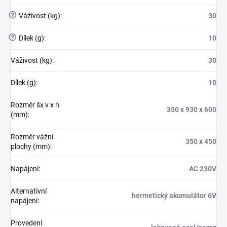
?
Váživost (kg)
:
30
?
Dílek (g)
:
10
Váživost (kg)
:
30
Dílek (g)
:
10
Rozměr šx v x h
350 x 930 x 600
(mm)
:
Rozměr vážní
350 x 450
plochy (mm)
:
Napájení
:
AC 230V
Alternativní
hermetický akumulátor 6V
napájení
:
Provedení