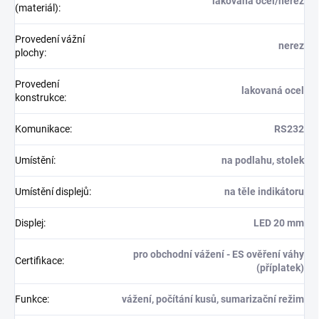
lakovaná ocel/nerez
(materiál)
:
Provedení vážní
nerez
plochy
:
Provedení
lakovaná ocel
konstrukce
:
Komunikace
:
RS232
Umístění
:
na podlahu, stolek
Umístění displejů
:
na těle indikátoru
Displej
:
LED 20 mm
pro obchodní vážení - ES ověření váhy
Certifikace
:
(příplatek)
Funkce
:
vážení, počítání kusů, sumarizační režim