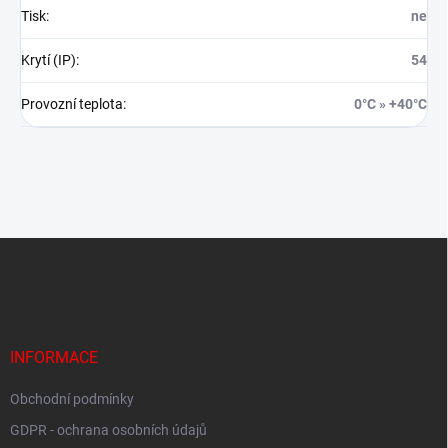
Tisk
:
ne
Krytí (IP)
:
54
Provozní teplota
:
0°C » +40°C
Z
á
p
a
t
í
INFORMACE
Obchodní podmínky
GDPR - ochrana osobních údajů