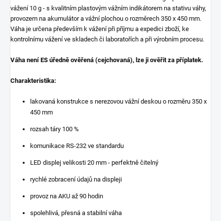
vážení 10 g - s kvalitním plastovým vážním indikátorem na stativu váhy,
provozem na akumulátor a vážní plochou o rozměrech 350 x 450 mm.
Váha je určena především k vážení při příjmu a expedici zboží, ke
kontrolnímu vážení ve skladech či laboratořích a při výrobním procesu.
Váha není ES úředně ověřená (cejchovaná), lze ji ověřit za příplatek.
Charakteristika:
lakovaná konstrukce s nerezovou vážní deskou o rozměru 350 x
450 mm
rozsah táry 100 %
komunikace RS-232 ve standardu
LED displej velikosti 20 mm - perfektně čitelný
rychlé zobracení údajů na displeji
provoz na AKU až 90 hodin
spolehlivá, přesná a stabilní váha