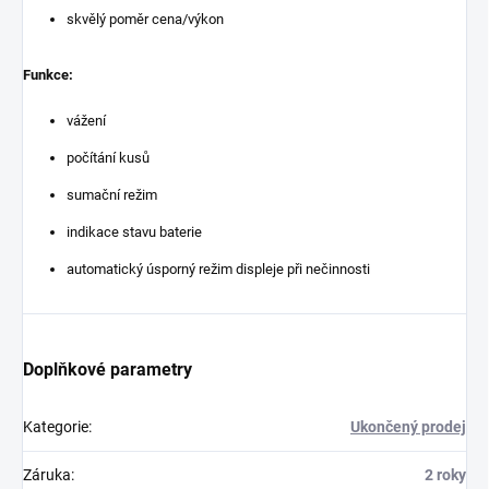
skvělý poměr cena/výkon
Funkce:
vážení
počítání kusů
sumační režim
indikace stavu baterie
automatický úsporný režim displeje při nečinnosti
Doplňkové parametry
Kategorie
:
Ukončený prodej
Záruka
:
2 roky