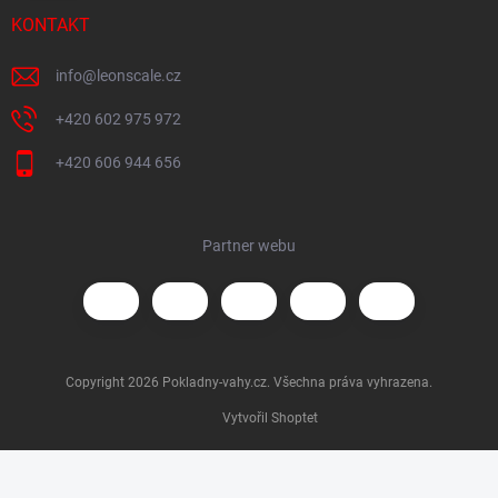
KONTAKT
info
@
leonscale.cz
+420 602 975 972
+420 606 944 656
Partner webu
Copyright 2026
Pokladny-vahy.cz
. Všechna práva vyhrazena.
Vytvořil Shoptet