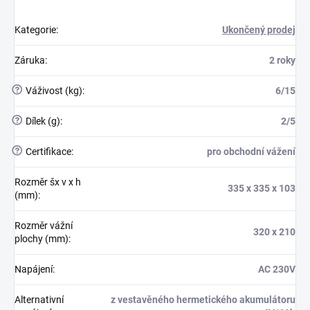
Kategorie
:
Ukončený prodej
Záruka
:
2 roky
?
Váživost (kg)
:
6/15
?
Dílek (g)
:
2/5
?
Certifikace
:
pro obchodní vážení
Rozměr šx v x h
335 x 335 x 103
(mm)
:
Rozměr vážní
320 x 210
plochy (mm)
:
Napájení
:
AC 230V
Alternativní
z vestavěného hermetického akumulátoru