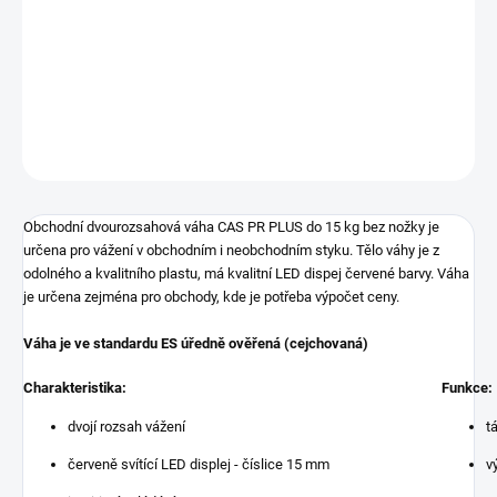
cena:
Obchodní dvourozsahová váha s výpočtem ceny.
Ověřená
(cejchovaná) váha pro obchodní vážení - ES ověření
DETAILNÍ INFORMACE
ZEPTAT SE
Obchodní dvourozsahová váha CAS PR PLUS do 15 kg bez nožky je
určena pro vážení v obchodním i neobchodním styku. Tělo váhy je z
odolného a kvalitního plastu, má kvalitní LED dispej červené barvy. Váha
je určena zejména pro obchody, kde je potřeba výpočet ceny.
Váha je ve standardu ES úředně ověřená (cejchovaná)
Charakteristika:
Funkce:
dvojí rozsah vážení
t
červeně svítící LED displej - číslice 15 mm
v