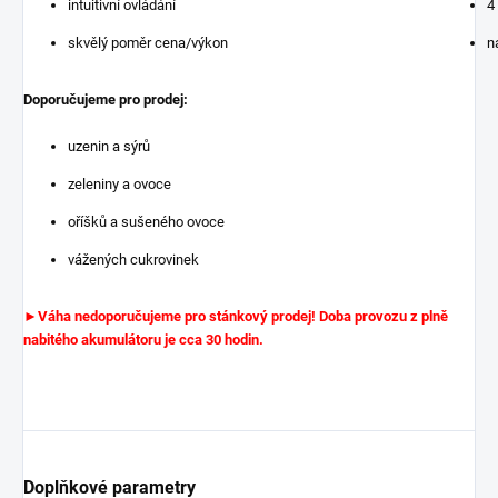
intuitivní ovládání
4
skvělý poměr cena/výkon
n
Doporučujeme pro prodej:
uzenin a sýrů
zeleniny a ovoce
oříšků a sušeného ovoce
vážených cukrovinek
►Váha nedoporučujeme pro stánkový prodej! Doba provozu z plně
nabitého akumulátoru je cca 30 hodin.
Doplňkové parametry