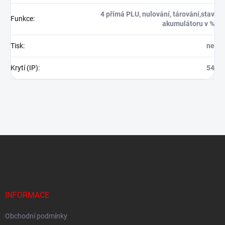
4 přímá PLU, nulování, tárování,stav
Funkce
:
akumulátoru v %
Tisk
:
ne
Krytí (IP)
:
54
Z
á
p
a
t
í
INFORMACE
Obchodní podmínky