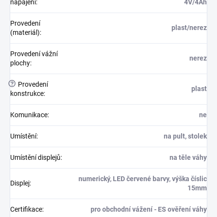
napájení
:
4V/4Ah
Provedení
plast/nerez
(materiál)
:
Provedení vážní
nerez
plochy
:
?
Provedení
plast
konstrukce
:
Komunikace
:
ne
Umístění
:
na pult, stolek
Umístění displejů
:
na těle váhy
numerický, LED červené barvy, výška číslic
Displej
:
15mm
Certifikace
:
pro obchodní vážení - ES ověření váhy