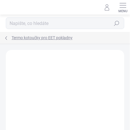
Přejít
na
obsah
Hledat
Termo kotoučky pro EET pokladny