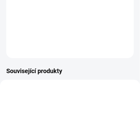
−
+
Přidat do košíku
Pokladní termokotoučky do registračních pokladen 80/60/17
DETAILNÍ INFORMACE
ZEPTAT SE
Související produkty
MOMENTÁLNĚ NEDOSTUPNÉ
MOMENTÁLNĚ NEDOSTUPNÉ