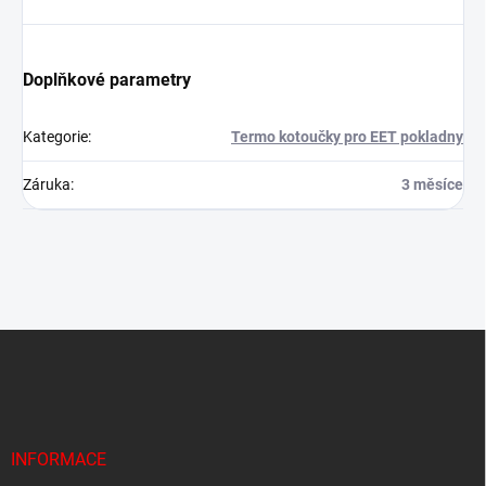
Doplňkové parametry
Kategorie
:
Termo kotoučky pro EET pokladny
Záruka
:
3 měsíce
Z
á
p
a
t
í
INFORMACE