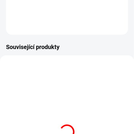
váha pro obchodní vážení - ES ověření
DETAILNÍ INFORMACE
ZEPTAT SE
Související produkty
OVĚŘENÁ VÁHA
SKLADEM
NA DOTAZ
ES ověření (cejchování)
Půjčovna - ACLAS PS1-
do 30 kg
15B, 6/15kg,
330mmx230mm
Prvotní ES ověření od