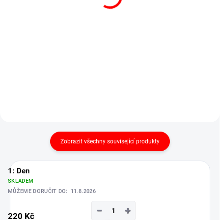
výrobce
220 Kč
1 200 Kč
od
od 266 Kč včetně DPH
1 452 Kč včetně DPH
Detail
Do košíku
Obchodní pultová váha s
ES ověření (cejchování) do 30 kg
výpočtem ceny...
Zobrazit všechny související produkty
1: Den
SKLADEM
MŮŽEME DORUČIT DO:
11.8.2026
−
+
220 Kč