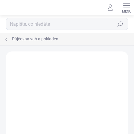
Přejít
na
obsah
Hledat
Půjčovna vah a pokladen
ZNAČKA:
PŮJČOVNA