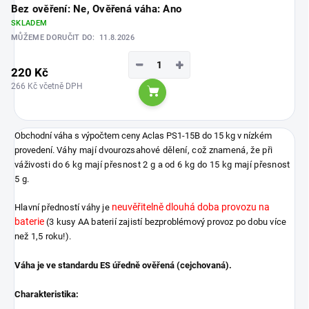
Bez ověření: Ne, Ověřená váha: Ano
SKLADEM
MŮŽEME DORUČIT DO:
11.8.2026
−
+
220 Kč
266 Kč včetně DPH
Do košíku
Obchodní váha s výpočtem ceny Aclas PS1-15B do 15 kg v nízkém
provedení.
Váhy mají dvourozsahové dělení, což znamená, že při
váživosti do 6 kg mají přesnost 2 g a od 6 kg do 15 kg mají přesnost
5 g.
neuvěřitelně dlouhá doba provozu na
Hlavní předností váhy je
baterie
(3 kusy AA baterií zajistí bezproblémový provoz po dobu více
než 1,5 roku!).
Váha je ve standardu ES úředně ověřená (cejchovaná).
Charakteristika: