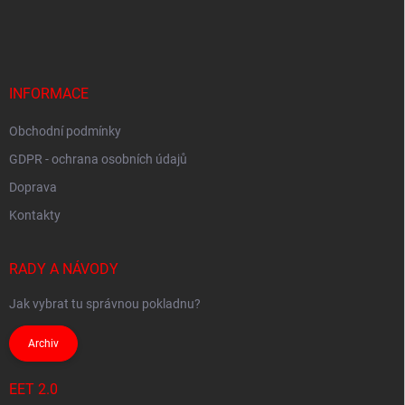
á
p
a
t
í
INFORMACE
Obchodní podmínky
GDPR - ochrana osobních údajů
Doprava
Kontakty
RADY A NÁVODY
Jak vybrat tu správnou pokladnu?
Archiv
EET 2.0