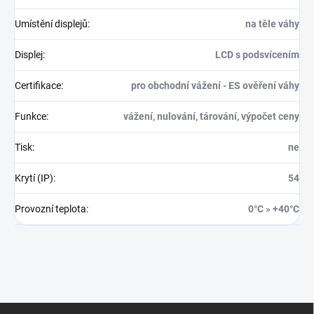
Umístění displejů
:
na těle váhy
Displej
:
LCD s podsvícením
Certifikace
:
pro obchodní vážení - ES ověření váhy
Funkce
:
vážení, nulování, tárování, výpočet ceny
Tisk
:
ne
Krytí (IP)
:
54
Provozní teplota
:
0°C » +40°C
Z