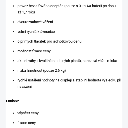
provoz bez síťového adaptéru pouze s 3 ks AA baterií po dobu
až 1,7 roku
dvourozsahové vážení
velmi rychlá klávesnice
6 přímých tlačítek pro jednotkovou cenu
možnost fixace ceny
skelet váhy z kvalitních odolných plastů, nerezová vážní miska
nízká hmotnost (pouze 2,6 kg)
rychlé ustálení hodnoty na displeji a stabilní hodnota výsledku při
navážení
Funkce:
výpočet ceny
fixace ceny