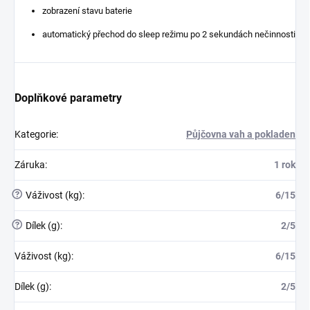
zobrazení stavu baterie
automatický přechod do sleep režimu po 2 sekundách nečinnosti
Doplňkové parametry
Kategorie
:
Půjčovna vah a pokladen
Záruka
:
1 rok
?
Váživost (kg)
:
6/15
?
Dílek (g)
:
2/5
Váživost (kg)
:
6/15
Dílek (g)
:
2/5