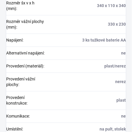
Rozměr šx v x h
340 x 110 x 340
(mm)
:
Rozměr vážní plochy
330 x 230
(mm)
:
Napájení
:
3 ks tužkové baterie AA
Alternativní napájení
:
ne
Provedení (materiál)
:
plast/nerez
Provedení vážní
nerez
plochy
:
Provedení
plast
konstrukce
:
Komunikace
:
ne
Umístění
:
na pult, stolek