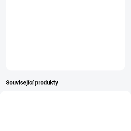
cena:
−
+
Přidat do košíku
Kvalitní podlahová váha z lakované oceli s plastovým indikátorem
v provedení IP-54.
DETAILNÍ INFORMACE
ZEPTAT SE
Související produkty