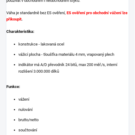
používat v obchodním i neobchodním styku.
Váha je standardně bez ES ověření,
ES ověření pro obchodní vážení lze
přikoupit
.
Charakteristika:
konstrukce - lakovaná ocel
vážicí plocha - tloušťka materiálu 4 mm, vrapovaný plech
indikátor má A/D převodník 24 bitů, max 200 měř./s, interní
rozlišení 3.000.000 dílků
Funkce:
vážení
nulování
brutto/netto
součtování