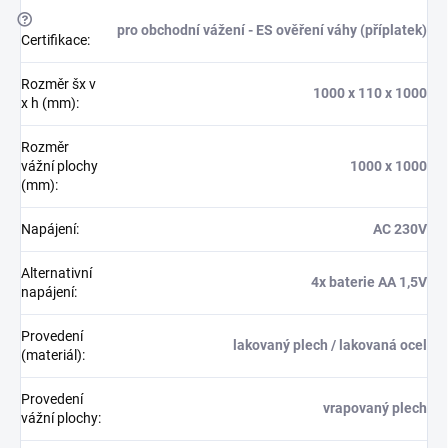
?
pro obchodní vážení - ES ověření váhy (příplatek)
Certifikace
:
Rozměr šx v
1000 x 110 x 1000
x h (mm)
:
Rozměr
vážní plochy
1000 x 1000
(mm)
:
Napájení
:
AC 230V
Alternativní
4x baterie AA 1,5V
napájení
:
Provedení
lakovaný plech / lakovaná ocel
(materiál)
:
Provedení
vrapovaný plech
vážní plochy
: