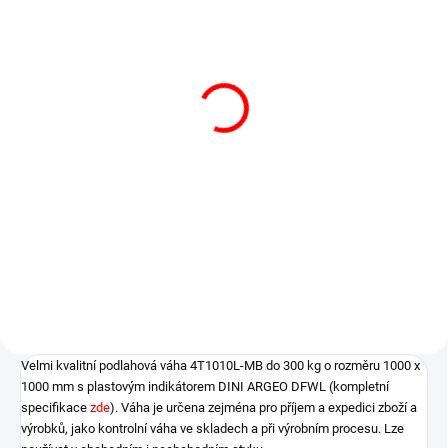
SKLADEM
SKLADEM
Ocelový držák na stěnu
ES ověření (cejchování)
DSL lakovaný pro
do 300 kg
indikátor
Prvotní ES ověření od
výrobce
299 Kč
1 500 Kč
362 Kč včetně DPH
1 815 Kč včetně DPH
Do košíku
Do košíku
Držák na stěnu
ES ověření (cejchování) do 300 kg
Velmi kvalitní podlahová váha 4T1010L-MB do 300 kg o rozměru 1000 x
1000 mm s plastovým indikátorem DINI ARGEO DFWL (kompletní
specifikace
zde
). Váha je určena zejména pro příjem a expedici zboží a
výrobků, jako kontrolní váha ve skladech a při výrobním procesu. Lze