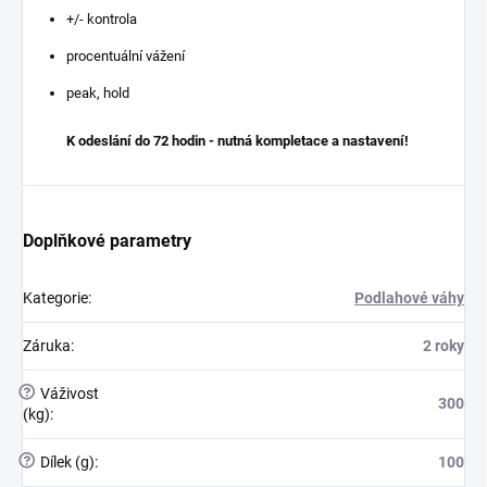
+/- kontrola
procentuální vážení
peak, hold
K odeslání do 72 hodin - nutná kompletace a nastavení!
Doplňkové parametry
Kategorie
:
Podlahové váhy
Záruka
:
2 roky
?
Váživost
300
(kg)
:
?
Dílek (g)
:
100