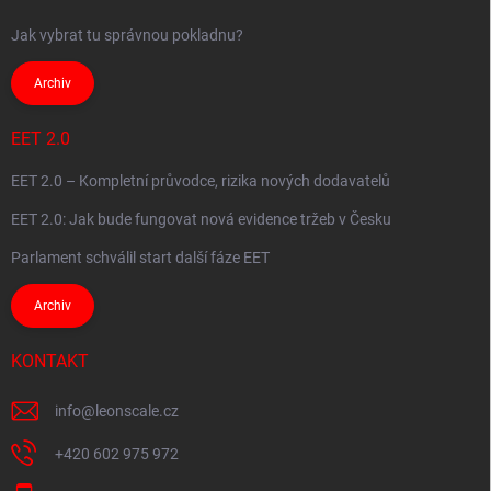
Jak vybrat tu správnou pokladnu?
Archiv
EET 2.0
EET 2.0 – Kompletní průvodce, rizika nových dodavatelů
EET 2.0: Jak bude fungovat nová evidence tržeb v Česku
Parlament schválil start další fáze EET
Archiv
KONTAKT
info
@
leonscale.cz
+420 602 975 972