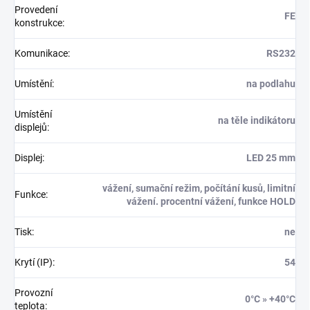
Provedení
FE
konstrukce
:
Komunikace
:
RS232
Umístění
:
na podlahu
Umístění
na těle indikátoru
displejů
:
Displej
:
LED 25 mm
vážení, sumační režim, počítání kusů, limitní
Funkce
:
vážení. procentní vážení, funkce HOLD
Tisk
:
ne
Krytí (IP)
:
54
Provozní
0°C » +40°C
teplota
: