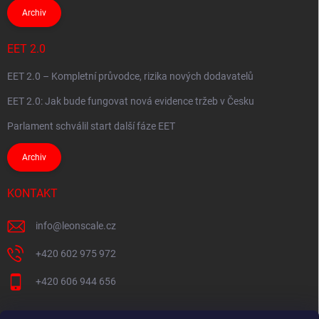
Archiv
EET 2.0
EET 2.0 – Kompletní průvodce, rizika nových dodavatelů
EET 2.0: Jak bude fungovat nová evidence tržeb v Česku
Parlament schválil start další fáze EET
Archiv
KONTAKT
info
@
leonscale.cz
+420 602 975 972
+420 606 944 656