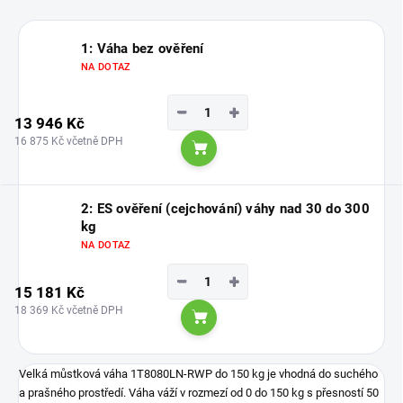
1: Váha bez ověření
NA DOTAZ
−
+
13 946 Kč
16 875 Kč včetně DPH
Do košíku
2: ES ověření (cejchování) váhy nad 30 do 300
kg
NA DOTAZ
−
+
15 181 Kč
18 369 Kč včetně DPH
Do košíku
Velká můstková váha 1T8080LN-RWP do 150 kg je vhodná do suchého
a prašného prostředí. Váha váží v rozmezí od 0 do 150 kg s přesností 50