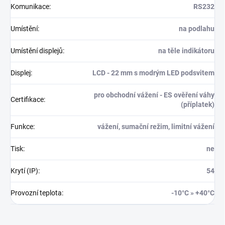
Komunikace
:
RS232
Umístění
:
na podlahu
Umístění displejů
:
na těle indikátoru
Displej
:
LCD - 22 mm s modrým LED podsvitem
pro obchodní vážení - ES ověření váhy
Certifikace
:
(příplatek)
Funkce
:
vážení, sumační režim, limitní vážení
Tisk
:
ne
Krytí (IP)
:
54
Provozní teplota
:
-10°C » +40°C