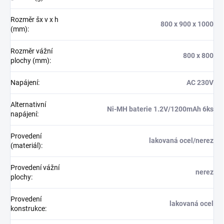
Rozměr šx v x h
800 x 900 x 1000
(mm)
:
Rozměr vážní
800 x 800
plochy (mm)
:
Napájení
:
AC 230V
Alternativní
Ni-MH baterie 1.2V/1200mAh 6ks
napájení
:
Provedení
lakovaná ocel/nerez
(materiál)
:
Provedení vážní
nerez
plochy
:
Provedení
lakovaná ocel
konstrukce
: