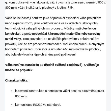
g. Konstrukce váhy je lakovaná, vážní plocha je z nerezu o rozměru 800 x
800 mm, vážní indikátor je plastový s krytím IP 54.
Váha se nejčastěji používá jako příjmová či expediční váha pro příjem
nebo expedici zboží, jako kontrolní váha ve skladech či jako výrobní
technologická váha při výrobním procesu. Můstky mají
otevřenou
konstrukci
, a proto
nedochází k hromadění materiálu nebo suroviny
uvnitř váhy
. Toto provedení se osvědčilo především v pekárenském
provozu, kde se tím předchází hromadění moučného prachu a chybným
hodnotám při vážení. Indikátor je umístěn 660 mm nad vážní plochou,
aby byla elektronika lépe chráněna proti poškození.
Váha není ve standardu ES úředně ověřená (cejchová). Ověření je
možné za příplatek.
Charakteristika:
lakovaná konstrukce s nerezovou vážní deskou o rozměru 800 x
800 mm
komunikace RS232 ve standardu