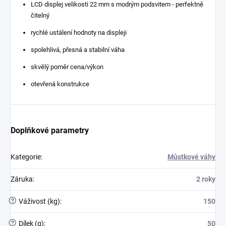
LCD displej velikosti 22 mm s modrým podsvitem - perfektně
čitelný
rychlé ustálení hodnoty na displeji
spolehlivá, přesná a stabilní váha
skvělý poměr cena/výkon
otevřená konstrukce
Doplňkové parametry
Kategorie
:
Můstkové váhy
Záruka
:
2 roky
?
Váživost (kg)
:
150
?
Dílek (g)
:
50