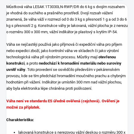
Můstková váha LESAK 1T3030LN-RWP/DR do 6 kg s dvojím rozsahem
je vhodná do suchého a prašného prostředí. Dvojí rozsah vážení
znamená, že váha váží v rozmezí od 0 do 3 kg s přesností 1 g a od 3 do 6
kg s přesností 2 g. Konstrukce váhy je lakovaná, vážní plocha je z nerezu
o rozměru 300 x 300 mm, vážní indikátor je plastový s krytím IP-54.
Váha se nejčastěji používá jako příjmová či expediční váha pro příjem
nebo expedici zboží, jako kontrolní váha ve skladech či jako výrobní
technologická váha při výrobním procesu. Můstky mají
otevřenou
konstrukci
, a proto
nedochází k hromadění materiálu nebo suroviny
uvnitř váhy
. Toto provedení se osvědčilo především v pekárenském
provozu, kde se tím předchází hromadění moučného prachu a chybným
hodnotám při vážení. Indikátor je umístěn 300 mm nad vážní plochou,
aby byla elektronika lépe chráněna proti poškození.
Váha není ve standardu ES úředně ověřená (cejchová). Ověření je
možné za příplatek.
Charakteristika:
lakovaná konstrukce s nerezovou vážní deskou o rozměru 300 x