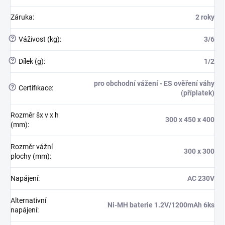
Záruka
:
2 roky
?
Váživost (kg)
:
3/6
?
Dílek (g)
:
1/2
pro obchodní vážení - ES ověření váhy
?
Certifikace
:
(příplatek)
Rozměr šx v x h
300 x 450 x 400
(mm)
:
Rozměr vážní
300 x 300
plochy (mm)
:
Napájení
:
AC 230V
Alternativní
Ni-MH baterie 1.2V/1200mAh 6ks
napájení
: