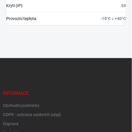
Krytí (IP)
:
54
Provozní teplota
:
-10°C » +40°C
Z
á
p
a
t
í
INFORMACE
Obchodní podmínky
GDPR - ochrana osobních údajů
Doprava