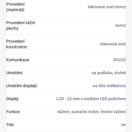
Provedení
lakovaná ocel/nerez
(materiál)
:
Provedení vážní
nerez
plochy
:
Provedení
lakovaná ocel
konstrukce
:
Komunikace
:
RS232
Umístění
:
na podlahu, stolek
Umístění displejů
:
na těle indikátoru
Displej
:
LCD - 22 mm s modrým LED podvitem
Funkce
:
vážení, sumační režim, limitní vážení
Tisk
:
ne