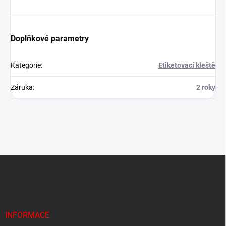
Doplňkové parametry
Kategorie
:
Etiketovací kleště
Záruka
:
2 roky
Z
á
p
a
t
í
INFORMACE