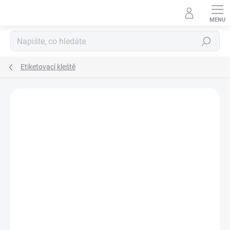
Přejít
na
obsah
Hledat
Etiketovací kleště