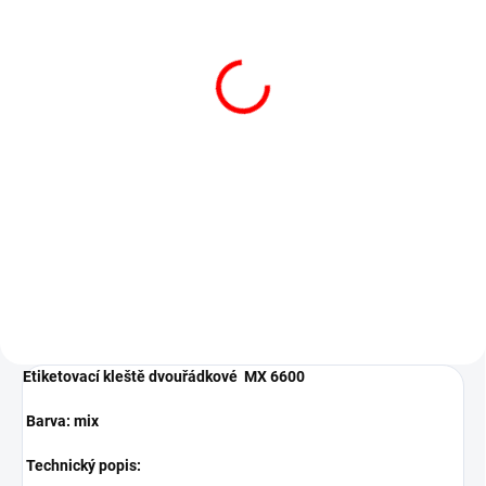
Barvicí váleček do kleští
Motex 18 mm
kvalitní barvicí váleček MX
85 Kč
103 Kč včetně DPH
Do košíku
Barvicí váleček pro kleště Motex
18...
Etiketovací kleště dvouřádkové MX 6600
Barva: mix
Technický popis: