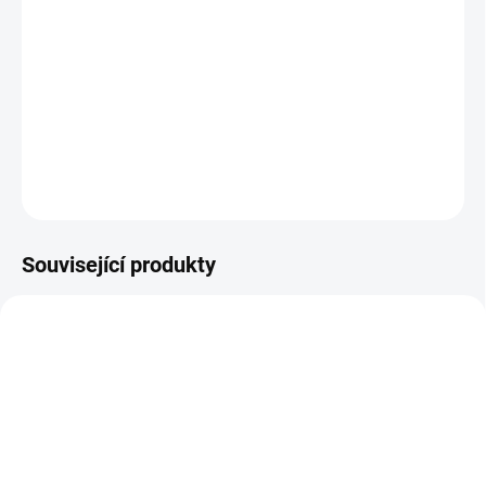
−
+
Přidat do košíku
Osvědčené etiketovací kleště dvouřádkové 2 x 10 míst pro etikety
23x16 mm.
DETAILNÍ INFORMACE
ZEPTAT SE
Související produkty
MOMENTÁLNĚ NEDOSTUPNÉ