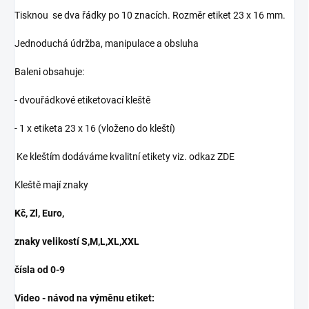
Tisknou se dva řádky po 10 znacích. Rozměr etiket 23 x 16 mm.
Jednoduchá údržba, manipulace a obsluha
Baleni obsahuje:
- dvouřádkové etiketovací kleště
- 1 x etiketa 23 x 16 (vloženo do kleští)
Ke kleštím dodáváme kvalitní etikety viz. odkaz ZDE
Kleště mají znaky
Kč, Zl, Euro,
znaky velikostí S,M,L,XL,XXL
čísla od 0-9
Video - návod na výměnu etiket: