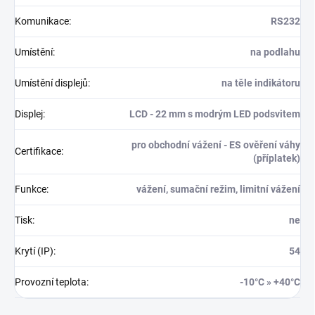
Komunikace
:
RS232
Umístění
:
na podlahu
Umístění displejů
:
na těle indikátoru
Displej
:
LCD - 22 mm s modrým LED podsvitem
pro obchodní vážení - ES ověření váhy
Certifikace
:
(příplatek)
Funkce
:
vážení, sumační režim, limitní vážení
Tisk
:
ne
Krytí (IP)
:
54
Provozní teplota
:
-10°C » +40°C