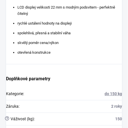
LCD displej velikosti 22 mm s modrým podsvitem - perfektně
čitelný
rychlé ustálení hodnoty na displeji
spolehlivá, přesná a stabilní váha
skvělý poměr cena/výkon
otevřená konstrukce
Doplňkové parametry
Kategorie
:
do 150 kg
Záruka
:
2 roky
?
Váživost (kg)
:
150