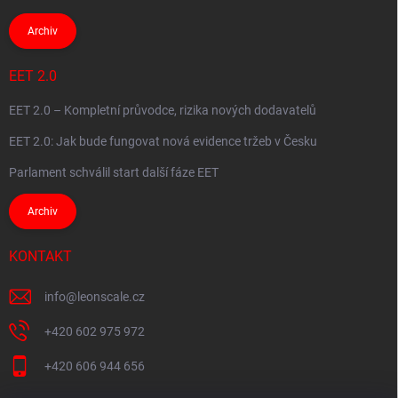
Archiv
EET 2.0
EET 2.0 – Kompletní průvodce, rizika nových dodavatelů
EET 2.0: Jak bude fungovat nová evidence tržeb v Česku
Parlament schválil start další fáze EET
Archiv
KONTAKT
info
@
leonscale.cz
+420 602 975 972
+420 606 944 656