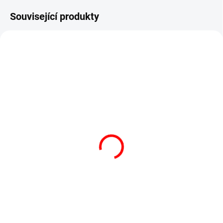
Související produkty
NA DOTAZ
Opěrné zábradlí k
můstkové váze CAS DB2
5 500 Kč
6 655 Kč včetně DPH
Do košíku
Opěrka je svařena z nerezových...