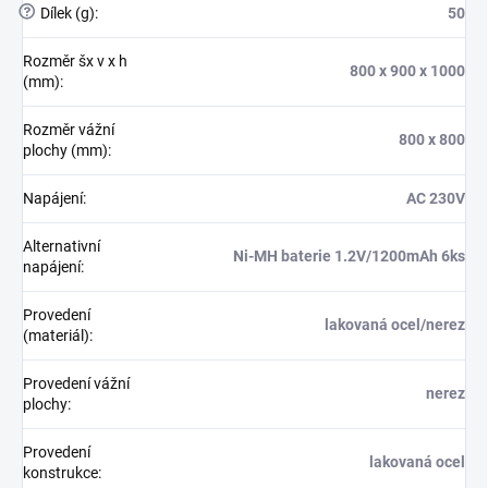
?
Dílek (g)
:
50
Rozměr šx v x h
800 x 900 x 1000
(mm)
:
Rozměr vážní
800 x 800
plochy (mm)
:
Napájení
:
AC 230V
Alternativní
Ni-MH baterie 1.2V/1200mAh 6ks
napájení
:
Provedení
lakovaná ocel/nerez
(materiál)
:
Provedení vážní
nerez
plochy
:
Provedení
lakovaná ocel
konstrukce
: