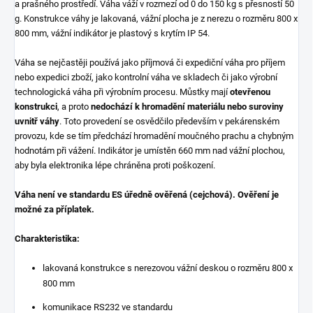
a prašného prostředí. Váha váží v rozmezí od 0 do 150 kg s přesností 50
g. Konstrukce váhy je lakovaná, vážní plocha je z nerezu o rozměru 800 x
800 mm, vážní indikátor je plastový s krytím IP 54.
Váha se nejčastěji používá jako příjmová či expediční váha pro příjem
nebo expedici zboží, jako kontrolní váha ve skladech či jako výrobní
technologická váha při výrobním procesu. Můstky mají
otevřenou
konstrukci
, a proto
nedochází k hromadění materiálu nebo suroviny
uvnitř váhy
. Toto provedení se osvědčilo především v pekárenském
provozu, kde se tím předchází hromadění moučného prachu a chybným
hodnotám při vážení. Indikátor je umístěn 660 mm nad vážní plochou,
aby byla elektronika lépe chráněna proti poškození.
Váha není ve standardu ES úředně ověřená (cejchová). Ověření je
možné za příplatek.
Charakteristika:
lakovaná konstrukce s nerezovou vážní deskou o rozměru 800 x
800 mm
komunikace RS232 ve standardu