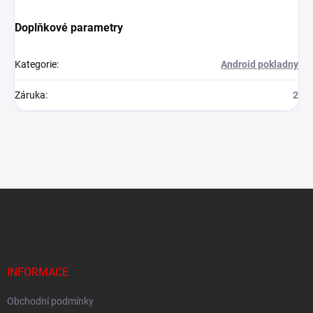
Doplňkové parametry
Kategorie
:
Android pokladny
Záruka
:
2
Z
á
p
a
t
í
INFORMACE
Obchodní podmínky