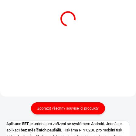
Nastavení pro tlačítkové
Quorion QMP 6544,
pokladny
2xRS/USB/LAN
nastavení tlačítkových
tlačítková registrační
pokladen
pokladna
1 200 Kč
14 300 Kč
1 452 Kč včetně DPH
17 303 Kč včetně DPH
Do košíku
Do košíku
Nastavení a podpora pro
Pokladna Quorion QMP 6544 je
tlačítkové...
moderní...
Zobrazit všechny související produkty
Aplikace
EET
je určena pro zařízení se systémem Android. Jedná se
aplikaci
bez měsíčních paušálů
. Tiskárna RPP02BU pro mobilní tisk