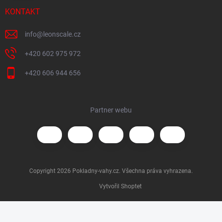
KONTAKT
info
@
leonscale.cz
+420 602 975 972
+420 606 944 656
Partner webu
Copyright 2026
Pokladny-vahy.cz
. Všechna práva vyhrazena.
Vytvořil Shoptet