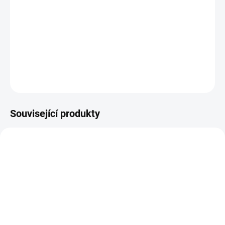
Jednoduché EET řešení - aplikace pro Android EET mobilní
tiskárna pro příležitostný prodej
DETAILNÍ INFORMACE
ZEPTAT SE
Související produkty
SKLADEM
SKLADEM