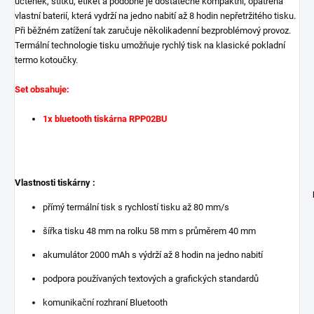
účtenek, štítků, etiket a podobně je dostatečně kompaktní, opatřena
vlastní baterií, která vydrží na jedno nabití až 8 hodin nepřetržitého tisku.
Při běžném zatížení tak zaručuje několikadenní bezproblémový provoz.
Termální technologie tisku umožňuje rychlý tisk na klasické pokladní
termo kotoučky.
Set obsahuje:
1x bluetooth tiskárna RPP02BU
Vlastnosti tiskárny :
přímý termální tisk s rychlostí tisku až 80 mm/s
šířka tisku 48 mm na rolku 58 mm s průměrem 40 mm
akumulátor 2000 mAh s výdrží až 8 hodin na jedno nabití
podpora používaných textových a grafických standardů
komunikační rozhraní Bluetooth